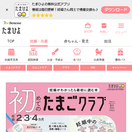
×
内祝い
SHOP
メニュー
TOP
妊娠・出産
赤ちゃん・育児
妊活
妊娠早見表
産院検索
お金・手続き
名づけ
出産準備
優待パス
たまごクラブ
ひよこクラブ
アプリ
SNS
キャンペーン