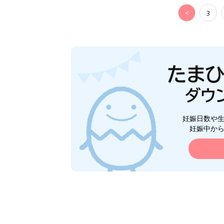
<
3
妊娠日数や
妊娠中か