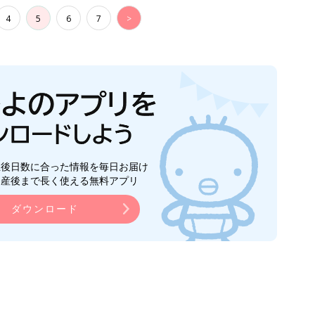
4
5
6
7
>
生後日数に合った情報を毎日お届け
ら産後まで長く使える無料アプリ
ダウンロード