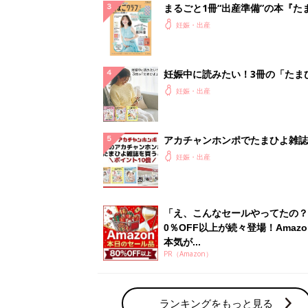
まるごと1冊“出産準備”の本『た
クラブ 夏号』〈スペシャル大特
妊娠・出産
夫婦で予習する 出産の教科書
妊娠中に読みたい！3冊の「たま
よ」
妊娠・出産
アカチャンホンポでたまひよ雑誌
うとポイント10倍【期間限定】
妊娠・出産
「え、こんなセールやってたの？
0％OFF以上が続々登場！Amazo
本気が...
PR（Amazon）
ランキングをもっと見る