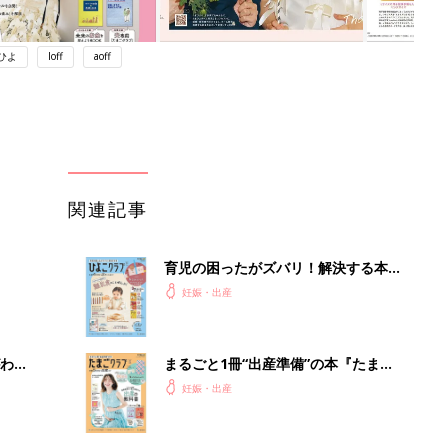
ひよ
loff
aoff
関連記事
育児の困ったがズバリ！解決する本
『ひよこクラブ 秋号』 4カ月～2才
妊娠・出産
になるまで、育児に役立つ情報がいっ
ぱい！
わか
まるごと1冊“出産準備”の本『たまご
まご
クラブ 夏号』〈スペシャル大特集〉
妊娠・出産
夫婦で予習する 出産の教科書