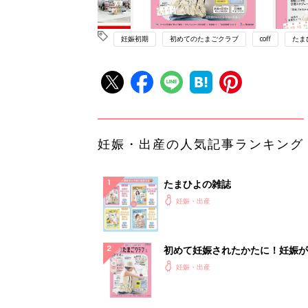
妊娠初期
初めてのたまごクラブ
coff
たま
妊娠・出産の人気記事ランキング
たまひよの雑誌
妊娠・出産
初めて妊娠されたかたに！妊娠が
ったら最初に読む本『初めてのた
妊娠・出産
クラブ 夏号』