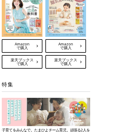
Amazon
Amazon
で購入
で購入
楽天ブックス
楽天ブックス
で購入
で購入
特集
子育てをみんなで。たまひよチーム育児。頑張る2人を