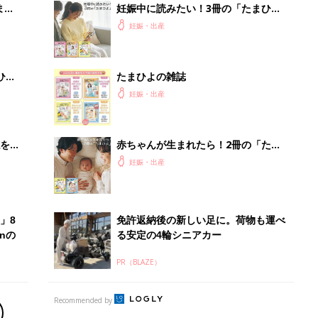
まご
妊娠中に読みたい！3冊の「たまひ
集〉
よ」
妊娠・出産
ひ
たまひよの雑誌
妊娠・出産
を買
赤ちゃんが生まれたら！2冊の「たま
ひよ」
妊娠・出産
」8
免許返納後の新しい足に。荷物も運べ
nの
る安定の4輪シニアカー
PR（BLAZE）
Recommended by