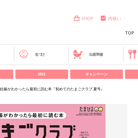
SHOP
内祝い
TOP
き
名づけ
出産準備
SNS
キャンペーン
妊娠がわかったら最初に読む本『初めてのたまごクラブ 夏号』