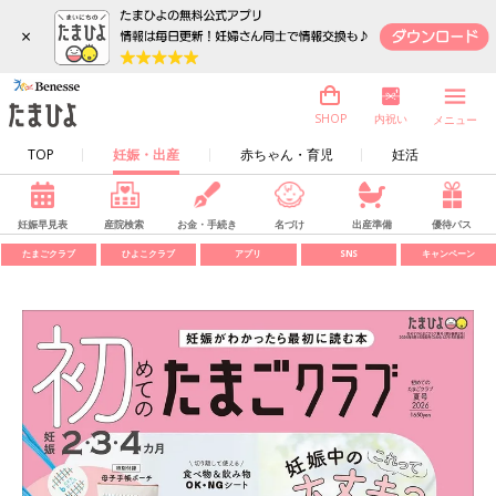
×
内祝い
SHOP
メニュー
TOP
妊娠・出産
赤ちゃん・育児
妊活
妊娠早見表
産院検索
お金・手続き
名づけ
出産準備
優待パス
たまごクラブ
ひよこクラブ
アプリ
SNS
キャンペーン