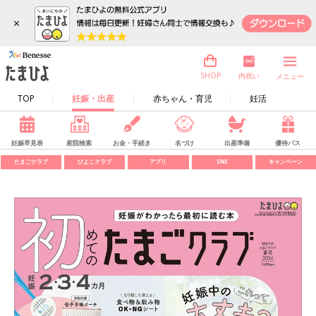
×
内祝い
SHOP
メニュー
TOP
妊娠・出産
赤ちゃん・育児
妊活
妊娠早見表
産院検索
お金・手続き
名づけ
出産準備
優待パス
たまごクラブ
ひよこクラブ
アプリ
SNS
キャンペーン