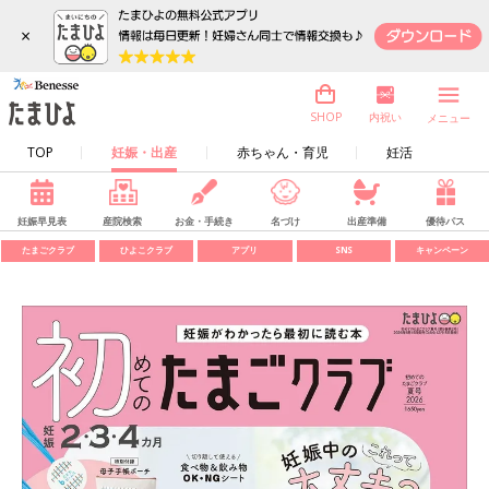
×
内祝い
SHOP
メニュー
TOP
妊娠・出産
赤ちゃん・育児
妊活
妊娠早見表
産院検索
お金・手続き
名づけ
出産準備
優待パス
たまごクラブ
ひよこクラブ
アプリ
SNS
キャンペーン