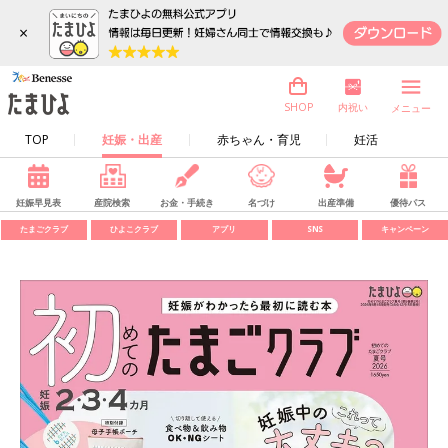
×
内祝い
SHOP
メニュー
TOP
妊娠・出産
赤ちゃん・育児
妊活
妊娠早見表
産院検索
お金・手続き
名づけ
出産準備
優待パス
たまごクラブ
ひよこクラブ
アプリ
SNS
キャンペーン