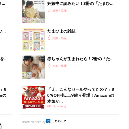
まご
妊娠中に読みたい！3冊の「たまひ
集〉
よ」
妊娠・出産
ひ
たまひよの雑誌
妊娠・出産
を買
赤ちゃんが生まれたら！2冊の「たま
ひよ」
妊娠・出産
」8
「え、こんなセールやってたの？」8
nの
0％OFF以上が続々登場！Amazonの
本気が...
PR（Amazon）
Recommended by