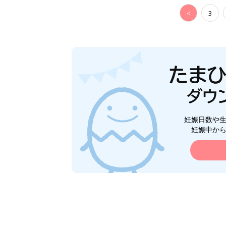
<
3
妊娠日数や
妊娠中か