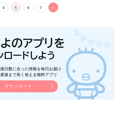
4
5
6
7
>
生後日数に合った情報を毎日お届け
ら産後まで長く使える無料アプリ
ダウンロード