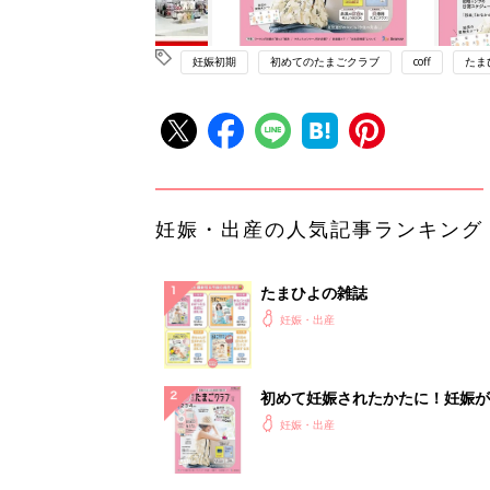
妊娠初期
初めてのたまごクラブ
coff
たま
妊娠・出産の人気記事ランキング
たまひよの雑誌
妊娠・出産
初めて妊娠されたかたに！妊娠が
ったら最初に読む本『初めてのた
妊娠・出産
クラブ 夏号』