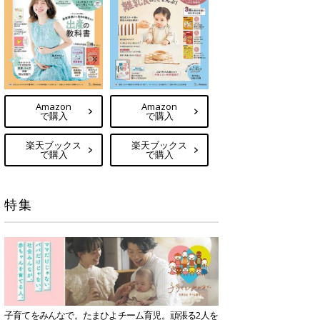
Amazon
Amazon
で購入
で購入
楽天ブックス
楽天ブックス
で購入
で購入
特集
子育てをみんなで。たまひよチーム育児。頑張る2人を