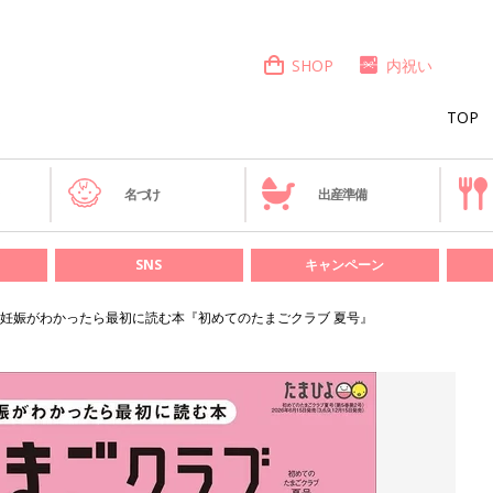
SHOP
内祝い
TOP
き
名づけ
出産準備
SNS
キャンペーン
妊娠がわかったら最初に読む本『初めてのたまごクラブ 夏号』