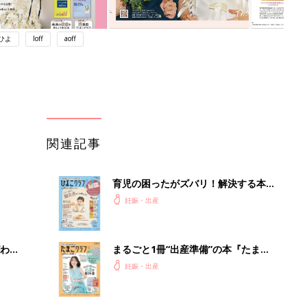
ひよ
loff
aoff
関連記事
育児の困ったがズバリ！解決する本
『ひよこクラブ 秋号』 4カ月～2才
妊娠・出産
になるまで、育児に役立つ情報がいっ
ぱい！
わか
まるごと1冊“出産準備”の本『たまご
まご
クラブ 夏号』〈スペシャル大特集〉
妊娠・出産
夫婦で予習する 出産の教科書