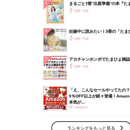
まるごと1冊“出産準備”の本『た
クラブ 夏号』〈スペシャル大特
妊娠・出産
夫婦で予習する 出産の教科書
妊娠中に読みたい！3冊の「たま
よ」
妊娠・出産
アカチャンホンポでたまひよ雑誌
うとポイント10倍【期間限定】
妊娠・出産
「え、こんなセールやってたの？
0％OFF以上が続々登場！Amazo
本気が...
PR（Amazon）
ランキングをもっと見る