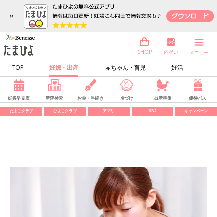
×
内祝い
SHOP
メニュー
TOP
妊娠・出産
赤ちゃん・育児
妊活
妊娠早見表
産院検索
お金・手続き
名づけ
出産準備
優待パス
たまごクラブ
ひよこクラブ
アプリ
SNS
キャンペーン