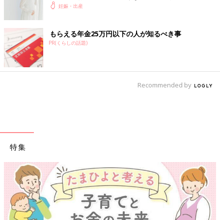
のYouTubeから学んだ夫がつわり中にしたことと
妊娠・出産
は？（たまひよ独占インタビュー後編）
もらえる年金25万円以下の人が知るべき事
PR(くらしの話題)
Recommended by
特集