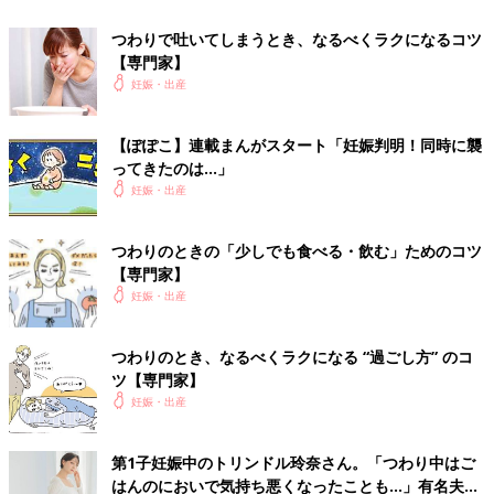
つわりで吐いてしまうとき、なるべくラクになるコツ
【専門家】
妊娠・出産
【ぽぽこ】連載まんがスタート「妊娠判明！同時に襲
ってきたのは…」
妊娠・出産
つわりのときの「少しでも食べる・飲む」ためのコツ
【専門家】
妊娠・出産
つわりのとき、なるべくラクになる “過ごし方” のコ
ツ【専門家】
妊娠・出産
第1子妊娠中のトリンドル玲奈さん。「つわり中はご
はんのにおいで気持ち悪くなったことも…」有名夫婦