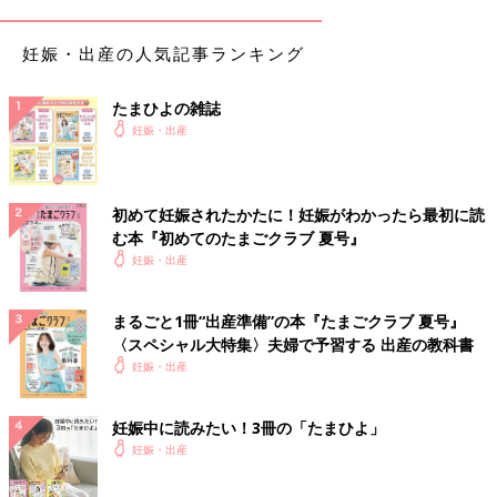
妊娠・出産の人気記事ランキング
たまひよの雑誌
妊娠・出産
初めて妊娠されたかたに！妊娠がわかったら最初に読
む本『初めてのたまごクラブ 夏号』
妊娠・出産
まるごと1冊“出産準備”の本『たまごクラブ 夏号』
〈スペシャル大特集〉夫婦で予習する 出産の教科書
妊娠・出産
妊娠中に読みたい！3冊の「たまひよ」
妊娠・出産