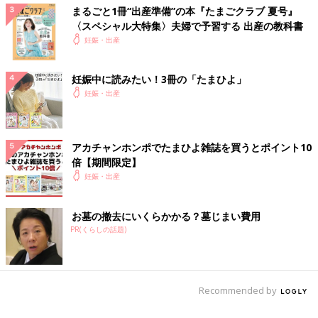
まるごと1冊“出産準備”の本『たまごクラブ 夏号』
〈スペシャル大特集〉夫婦で予習する 出産の教科書
妊娠・出産
妊娠中に読みたい！3冊の「たまひよ」
妊娠・出産
アカチャンホンポでたまひよ雑誌を買うとポイント10
倍【期間限定】
妊娠・出産
お墓の撤去にいくらかかる？墓じまい費用
PR(くらしの話題)
Recommended by