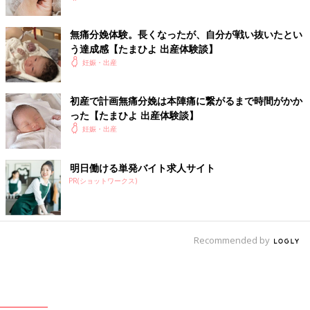
無痛分娩体験。長くなったが、自分が戦い抜いたとい
う達成感【たまひよ 出産体験談】
妊娠・出産
初産で計画無痛分娩は本陣痛に繋がるまで時間がかか
った【たまひよ 出産体験談】
妊娠・出産
明日働ける単発バイト求人サイト
PR(ショットワークス)
Recommended by