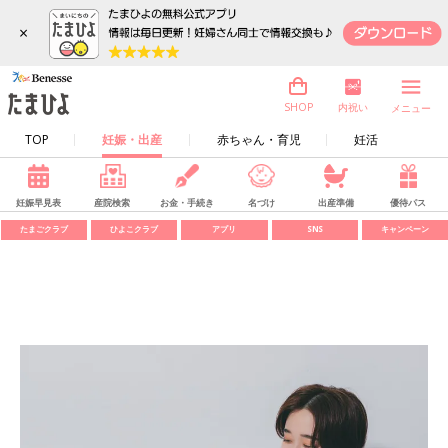
×
内祝い
SHOP
メニュー
TOP
妊娠・出産
赤ちゃん・育児
妊活
妊娠早見表
産院検索
お金・手続き
名づけ
出産準備
優待パス
たまごクラブ
ひよこクラブ
アプリ
SNS
キャンペーン