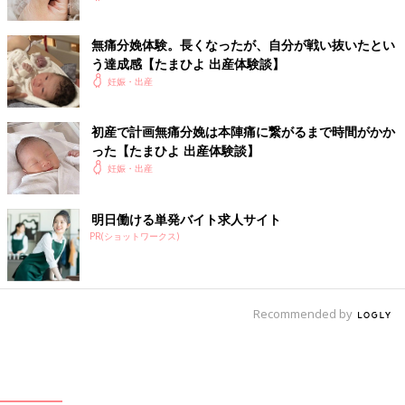
無痛分娩体験。長くなったが、自分が戦い抜いたとい
う達成感【たまひよ 出産体験談】
妊娠・出産
初産で計画無痛分娩は本陣痛に繋がるまで時間がかか
った【たまひよ 出産体験談】
妊娠・出産
明日働ける単発バイト求人サイト
PR(ショットワークス)
Recommended by