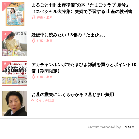
まるごと1冊“出産準備”の本『たまごクラブ 夏号』
〈スペシャル大特集〉夫婦で予習する 出産の教科書
妊娠・出産
妊娠中に読みたい！3冊の「たまひよ」
妊娠・出産
アカチャンホンポでたまひよ雑誌を買うとポイント10
倍【期間限定】
妊娠・出産
お墓の撤去にいくらかかる？墓じまい費用
PR(くらしの話題)
Recommended by