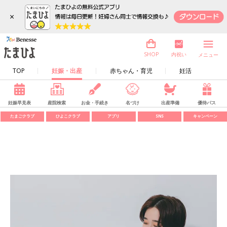
×
内祝い
SHOP
メニュー
TOP
妊娠・出産
赤ちゃん・育児
妊活
妊娠早見表
産院検索
お金・手続き
名づけ
出産準備
優待パス
たまごクラブ
ひよこクラブ
アプリ
SNS
キャンペーン