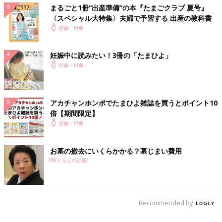
まるごと1冊“出産準備”の本『たまごクラブ 夏号』
〈スペシャル大特集〉夫婦で予習する 出産の教科書
妊娠・出産
妊娠中に読みたい！3冊の「たまひよ」
妊娠・出産
アカチャンホンポでたまひよ雑誌を買うとポイント10
倍【期間限定】
妊娠・出産
お墓の撤去にいくらかかる？墓じまい費用
PR(くらしの話題)
Recommended by