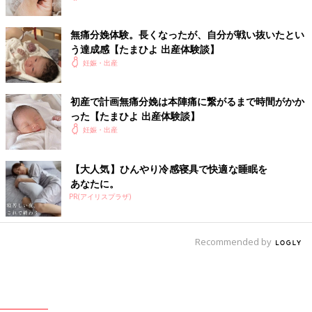
無痛分娩体験。長くなったが、自分が戦い抜いたとい
う達成感【たまひよ 出産体験談】
妊娠・出産
初産で計画無痛分娩は本陣痛に繋がるまで時間がかか
った【たまひよ 出産体験談】
妊娠・出産
【大人気】ひんやり冷感寝具で快適な睡眠を
あなたに。
PR(アイリスプラザ)
Recommended by