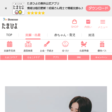
×
内祝い
SHOP
メニュー
TOP
妊娠・出産
赤ちゃん・育児
妊活
妊娠早見表
産院検索
お金・手続き
名づけ
出産準備
優待パス
たまごクラブ
ひよこクラブ
アプリ
SNS
キャンペーン