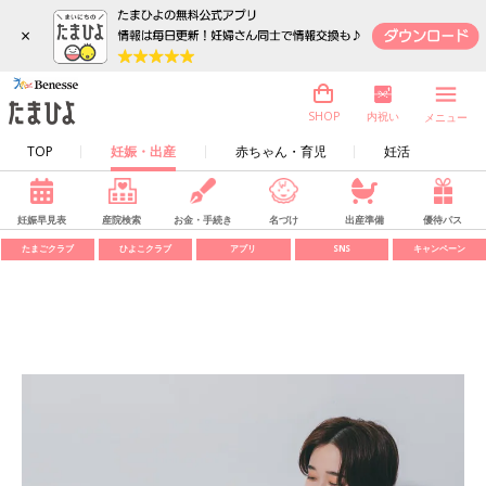
×
内祝い
SHOP
メニュー
TOP
妊娠・出産
赤ちゃん・育児
妊活
妊娠早見表
産院検索
お金・手続き
名づけ
出産準備
優待パス
たまごクラブ
ひよこクラブ
アプリ
SNS
キャンペーン