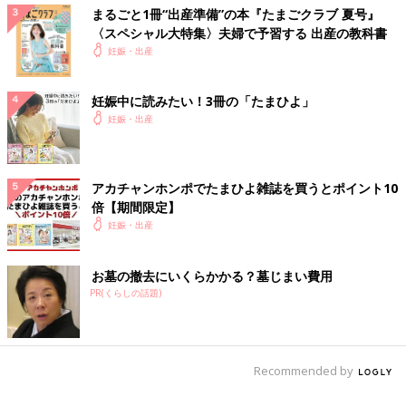
まるごと1冊“出産準備”の本『たまごクラブ 夏号』
〈スペシャル大特集〉夫婦で予習する 出産の教科書
妊娠・出産
妊娠中に読みたい！3冊の「たまひよ」
妊娠・出産
アカチャンホンポでたまひよ雑誌を買うとポイント10
倍【期間限定】
妊娠・出産
お墓の撤去にいくらかかる？墓じまい費用
PR(くらしの話題)
Recommended by