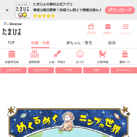
×
内祝い
SHOP
メニュー
TOP
妊娠・出産
赤ちゃん・育児
妊活
妊娠早見表
産院検索
お金・手続き
名づけ
出産準備
優待パス
たまごクラブ
ひよこクラブ
アプリ
SNS
キャンペーン