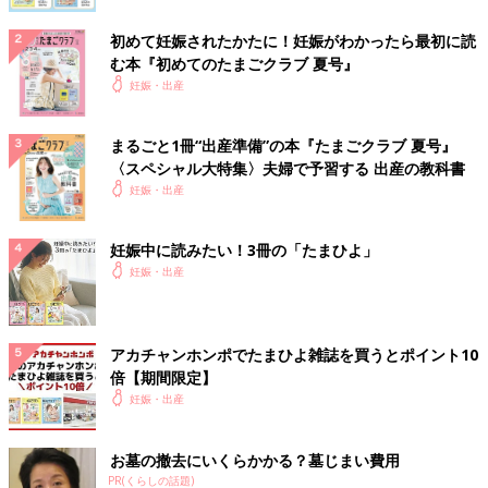
初めて妊娠されたかたに！妊娠がわかったら最初に読
む本『初めてのたまごクラブ 夏号』
妊娠・出産
まるごと1冊“出産準備”の本『たまごクラブ 夏号』
〈スペシャル大特集〉夫婦で予習する 出産の教科書
妊娠・出産
妊娠中に読みたい！3冊の「たまひよ」
妊娠・出産
アカチャンホンポでたまひよ雑誌を買うとポイント10
倍【期間限定】
妊娠・出産
お墓の撤去にいくらかかる？墓じまい費用
PR(くらしの話題)