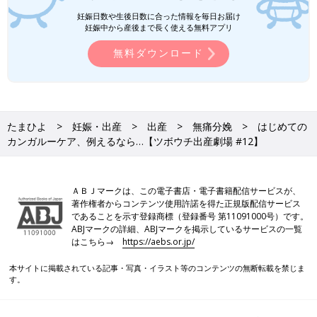
妊娠日数や生後日数に合った情報を毎日お届け
妊娠中から産後まで長く使える無料アプリ
無料ダウンロード
たまひよ
妊娠・出産
出産
無痛分娩
はじめての
カンガルーケア、例えるなら…【ツボウチ出産劇場 #12】
ＡＢＪマークは、この電子書店・電子書籍配信サービスが、
著作権者からコンテンツ使用許諾を得た正規版配信サービス
であることを示す登録商標（登録番号 第11091000号）です。
ABJマークの詳細、ABJマークを掲示しているサービスの一覧
はこちら→
https://aebs.or.jp/
本サイトに掲載されている記事・写真・イラスト等のコンテンツの無断転載を禁じま
す。