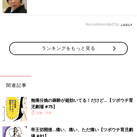
Recommended by
ランキングをもっと見る
関連記事
無痛分娩の麻酔が超効いてる！だけど…【ツボウチ育
児劇場 #75】
妊娠・出産
帝王切開後…痛い、痛い、ただ痛い【ツボウチ育児劇
場 #81】