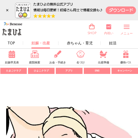
×
内祝い
SHOP
メニュー
TOP
妊娠・出産
赤ちゃん・育児
妊活
妊娠早見表
産院検索
お金・手続き
名づけ
出産準備
優待パス
たまごクラブ
ひよこクラブ
アプリ
SNS
キャンペーン