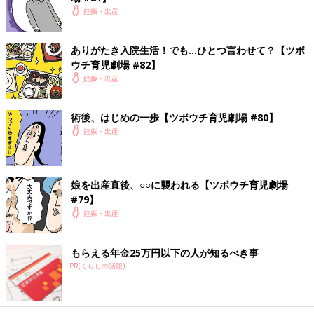
妊娠・出産
ありがたき入院生活！でも…ひとつ言わせて？【ツボ
ウチ育児劇場 #82】
妊娠・出産
術後、はじめの一歩【ツボウチ育児劇場 #80】
妊娠・出産
娘を出産直後、○○に襲われる【ツボウチ育児劇場
#79】
妊娠・出産
もらえる年金25万円以下の人が知るべき事
PR(くらしの話題)