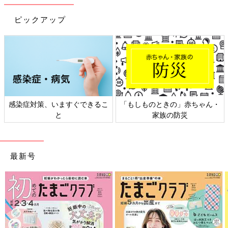
ピックアップ
ん・
日本外来小児科学会リーフレッ
六星占術 細木かおりさんの
ト検討会
相談
最新号