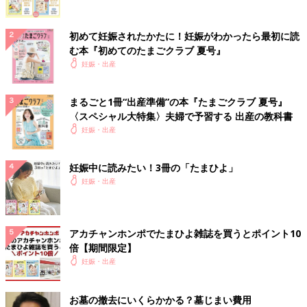
初めて妊娠されたかたに！妊娠がわかったら最初に読
む本『初めてのたまごクラブ 夏号』
妊娠・出産
まるごと1冊“出産準備”の本『たまごクラブ 夏号』
〈スペシャル大特集〉夫婦で予習する 出産の教科書
妊娠・出産
妊娠中に読みたい！3冊の「たまひよ」
妊娠・出産
アカチャンホンポでたまひよ雑誌を買うとポイント10
倍【期間限定】
妊娠・出産
お墓の撤去にいくらかかる？墓じまい費用