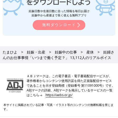
妊娠日数や生後日数に合った情報を毎日お届け
妊娠中から産後まで長く使える無料アプリ
無料ダウンロード
たまひよ
妊娠・出産
妊娠中の仕事
産休
妊婦さ
んのお仕事事情「いつまで働く予定？」 13,112人のリアルボイス
ＡＢＪマークは、この電子書店・電子書籍配信サービスが、
著作権者からコンテンツ使用許諾を得た正規版配信サービス
であることを示す登録商標（登録番号 第11091000号）です。
ABJマークの詳細、ABJマークを掲示しているサービスの一覧
はこちら→
https://aebs.or.jp/
本サイトに掲載されている記事・写真・イラスト等のコンテンツの無断転載を禁じま
す。