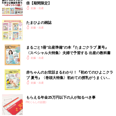
倍【期間限定】
妊娠・出産
たまひよの雑誌
妊娠・出産
まるごと1冊“出産準備”の本『たまごクラブ 夏号』
〈スペシャル大特集〉夫婦で予習する 出産の教科書
妊娠・出産
赤ちゃんのお世話まるわかり！『初めてのひよこクラ
ブ 夏号』〈巻頭大特集〉初めての授乳がうまくい
く！ おっぱい・ミルクの基本と夏のトラブル 解決テ
妊娠・出産
ク
もらえる年金25万円以下の人が知るべき事
PR(くらしの話題)