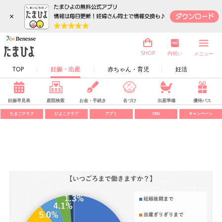
×
内祝い
SHOP
メニュー
TOP
妊娠・出産
赤ちゃん・育児
妊活
妊娠早見表
産院検索
お金・手続き
名づけ
出産準備
優待パス
たまごクラブ
ひよこクラブ
アプリ
SNS
キャンペーン