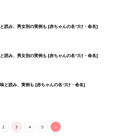
2
3
4
5
>
生後日数に合った情報を毎日お届け
ら産後まで長く使える無料アプリ
ダウンロード