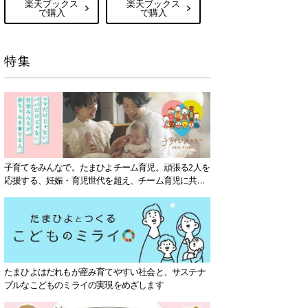
楽天ブックス
楽天ブックス
で購入
で購入
特集
子育てをみんなで。たまひよチーム育児。頑張る2人を
応援する、妊娠・育児世代を超え、チーム育児に共感
する社会を目指していきます。
たまひよはだれもが産み育てやすい社会と、サステナ
ブルなこどものミライの実現をめざします