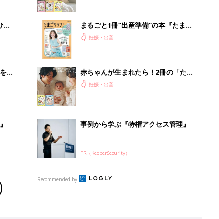
Recommended by
出産予定日計算ツール
った
排卵日や最終生理日から出産予定日を計算した
り、妊活のタイミングの目安も
お金・手続き
出産
出産費用やもらえるお金・必要な手続きを知ろ
う