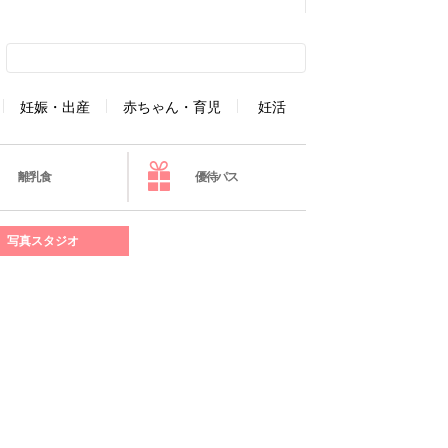
妊娠・出産
赤ちゃん・育児
妊活
離乳食
優待パス
写真スタジオ