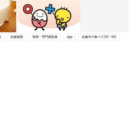
期
妊娠後期
医師・専門家監修
app
妊娠中の食べてOK・NG
関連記事
赤ちゃんのお世話まるわかり！『初め
てのひよこクラブ 夏号』〈巻頭大特
妊娠・出産
集〉初めての授乳がうまくいく！ お
っぱい・ミルクの基本と夏のトラブル
解決テク
わか
初めて妊娠されたかたに！妊娠がわか
まご
ったら最初に読む本『初めてのたまご