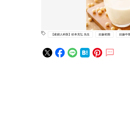
【産婦人科医】杉本充弘 先生
妊娠初期
妊娠中
妊娠・出産の人気記事ランキング
たまひよの雑誌
妊娠・出産
初めて妊娠されたかたに！妊娠が
ったら最初に読む本『初めてのた