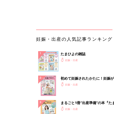
妊娠・出産
クラブ 夏号』
まるごと1冊“出産準備”の本『た
クラブ 夏号』〈スペシャル大特
妊娠・出産
夫婦で予習する 出産の教科書
妊娠中に読みたい！3冊の「たま
よ」
妊娠・出産
アカチャンホンポでたまひよ雑誌
うとポイント10倍【期間限定】
妊娠・出産
事例から学ぶ『特権アクセス管理
PR（KeeperSecurity）