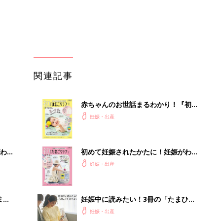
妊娠・出産
クラブ 夏号』
まご
妊娠中に読みたい！3冊の「たまひ
集〉
よ」
妊娠・出産
ひ
まるごと1冊“出産準備”の本『たまご
クラブ 夏号』〈スペシャル大特集〉
妊娠・出産
夫婦で予習する 出産の教科書
を買
赤ちゃんが生まれたら！2冊の「たま
ひよ」
妊娠・出産
』
事例から学ぶ『特権アクセス管理』
PR（KeeperSecurity）