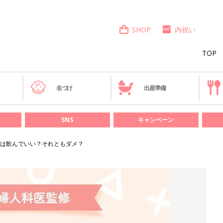
SHOP
内祝い
TOP
き
名づけ
出産準備
SNS
キャンペーン
は飲んでいい？それともダメ？