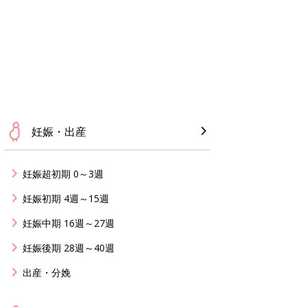
妊娠・出産
妊娠超初期 0～3週
妊娠初期 4週～15週
妊娠中期 16週～27週
妊娠後期 28週～40週
出産・分娩