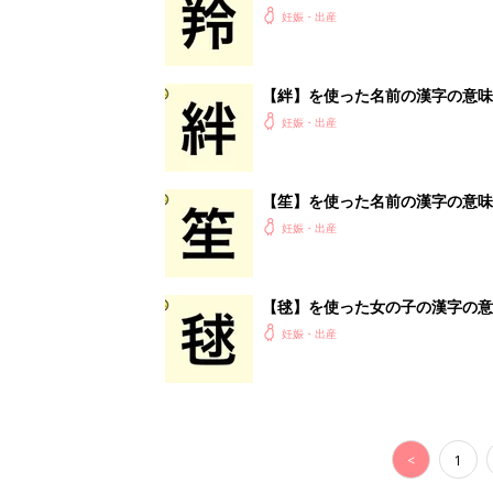
<
1
妊娠日数や
妊娠中か