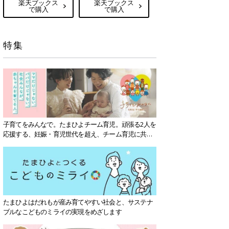
楽天ブックス
楽天ブックス
で購入
で購入
特集
子育てをみんなで。たまひよチーム育児。頑張る2人を
応援する、妊娠・育児世代を超え、チーム育児に共感
する社会を目指していきます。
たまひよはだれもが産み育てやすい社会と、サステナ
ブルなこどものミライの実現をめざします