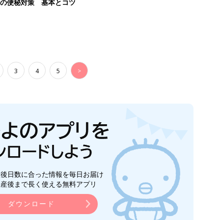
後の便秘対策 基本とコツ
3
4
5
>
生後日数に合った情報を毎日お届け
ら産後まで長く使える無料アプリ
ダウンロード