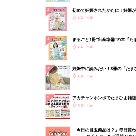
初めて妊娠されたかたに！妊娠が
ったら最初に読む本『初めてのた
妊娠・出産
クラブ 夏号』
まるごと1冊“出産準備”の本『た
クラブ 夏号』〈スペシャル大特
妊娠・出産
夫婦で予習する 出産の教科書
妊娠中に読みたい！3冊の「たま
よ」
妊娠・出産
アカチャンホンポでたまひよ雑誌
うとポイント10倍【期間限定】
妊娠・出産
「今日の目玉商品は？」毎日変わ