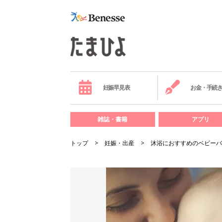
妊娠早見表
お金・手続
雑誌・書籍
アプリ
トップ
妊娠・出産
沐浴におすすめのベビーバ