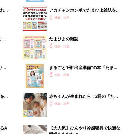
ぱい！
わか
アカチャンホンポでたまひよ雑誌を買
まご
うとポイント10倍【期間限定】
妊娠・出産
まご
たまひよの雑誌
集〉
妊娠・出産
ひ
まるごと1冊“出産準備”の本『たまご
クラブ 夏号』〈スペシャル大特集〉
妊娠・出産
夫婦で予習する 出産の教科書
を買
赤ちゃんが生まれたら！2冊の「たま
ひよ」
妊娠・出産
るA
【大人気】ひんやり冷感寝具で快適な