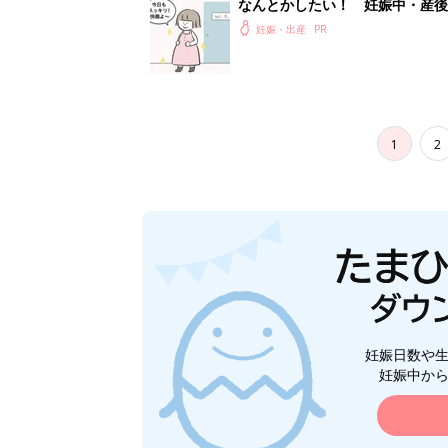
なんとかしたい！ 妊娠中・産
妊娠・出産
1
2
妊娠日数や
妊娠中か