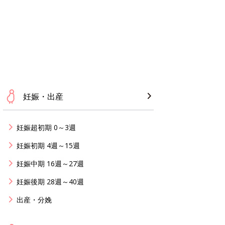
妊娠・出産
妊娠超初期 0～3週
妊娠初期 4週～15週
妊娠中期 16週～27週
妊娠後期 28週～40週
出産・分娩