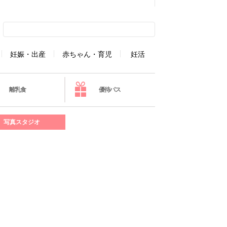
妊娠・出産
赤ちゃん・育児
妊活
離乳食
優待パス
写真スタジオ