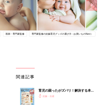
医師・専門家監修
専門家監修の妊娠育児グッズの選び方（お買いものNavi）
関連記事
育児の困ったがズバリ！解決する本
『ひよこクラブ 秋号』 4カ月～2才
妊娠・出産
になるまで、育児に役立つ情報がいっ