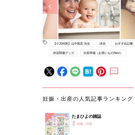
【小児科医】山中龍宏 先生
沐浴
おすすめ記事
沐浴関連グッズ
出産準備（お買いものNavi）
妊娠・出産の人気記事ランキング
たまひよの雑誌
妊娠・出産