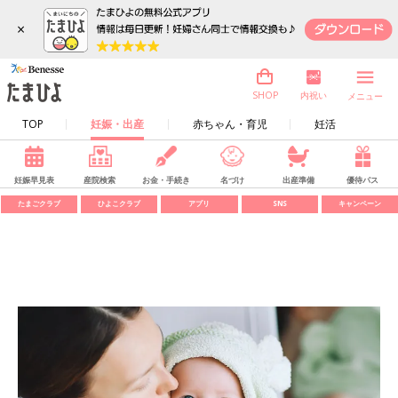
×
内祝い
SHOP
メニュー
TOP
妊娠・出産
赤ちゃん・育児
妊活
妊娠早見表
産院検索
お金・手続き
名づけ
出産準備
優待パス
たまごクラブ
ひよこクラブ
アプリ
SNS
キャンペーン