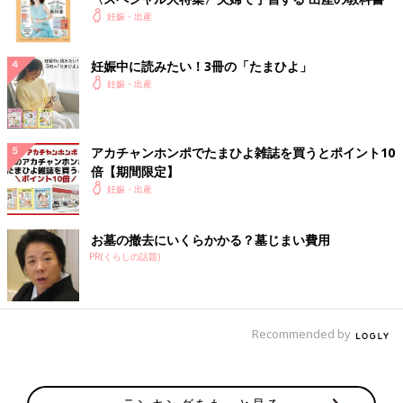
妊娠・出産
妊娠中に読みたい！3冊の「たまひよ」
妊娠・出産
アカチャンホンポでたまひよ雑誌を買うとポイント10
倍【期間限定】
妊娠・出産
お墓の撤去にいくらかかる？墓じまい費用
PR(くらしの話題)
Recommended by