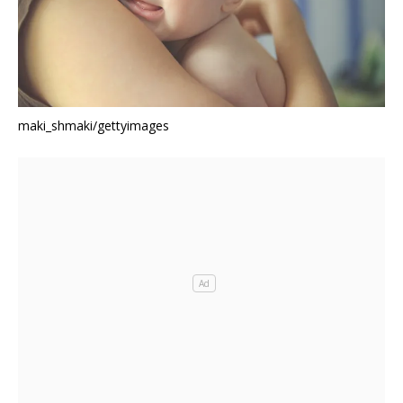
maki_shmaki/gettyimages