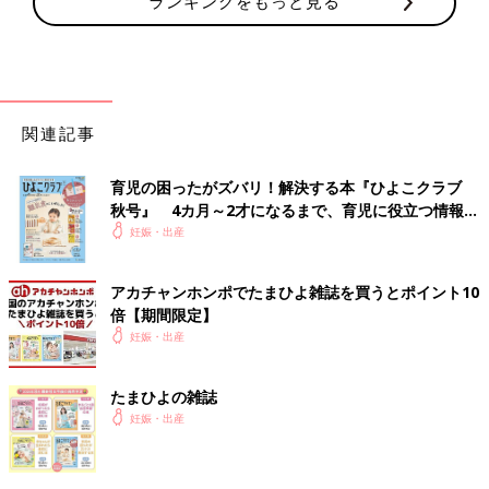
ランキングをもっと見る
関連記事
育児の困ったがズバリ！解決する本『ひよこクラブ
秋号』 4カ月～2才になるまで、育児に役立つ情報が
いっぱい！
妊娠・出産
アカチャンホンポでたまひよ雑誌を買うとポイント10
倍【期間限定】
妊娠・出産
たまひよの雑誌
妊娠・出産