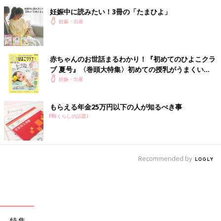
妊娠中に読みたい！3冊の「たまひよ」
妊娠・出産
赤ちゃんのお世話まるわかり！『初めてのひよこクラ
ブ 夏号』〈巻頭大特集〉初めての授乳がうまくい
く！ おっぱい・ミルクの基本と夏のトラブル 解決テ
妊娠・出産
ク
もらえる年金25万円以下の人が知るべき事
PR(くらしの話題)
Recommended by
特集