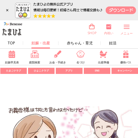
×
内祝い
SHOP
メニュー
TOP
妊娠・出産
赤ちゃん・育児
妊活
妊娠早見表
産院検索
お金・手続き
名づけ
出産準備
優待パス
たまごクラブ
ひよこクラブ
アプリ
SNS
キャンペーン