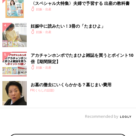
〈スペシャル大特集〉夫婦で予習する 出産の教科書
妊娠・出産
妊娠中に読みたい！3冊の「たまひよ」
妊娠・出産
アカチャンホンポでたまひよ雑誌を買うとポイント10
倍【期間限定】
妊娠・出産
お墓の撤去にいくらかかる？墓じまい費用
PR(くらしの話題)
Recommended by