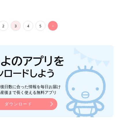
2
3
4
5
>
生後日数に合った情報を毎日お届け
ら産後まで長く使える無料アプリ
ダウンロード