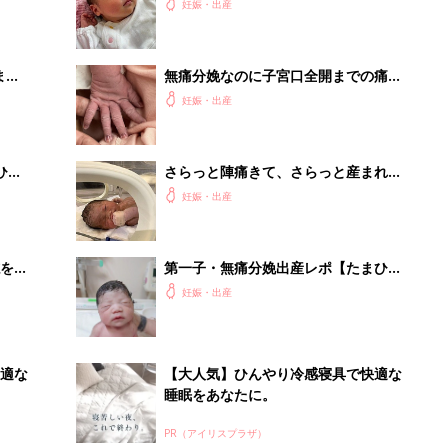
まご
結果…【たまひよ 出産体験談】
妊娠・出産
まご
無痛分娩なのに子宮口全開までの痛み
集〉
を味わうとは・・・【たまひよ 出産
妊娠・出産
体験談】
ひ
さらっと陣痛きて、さらっと産まれて
くるでしょ！…が、緊急帝王切開に
妊娠・出産
【たまひよ 出産体験談】
を買
第一子・無痛分娩出産レポ【たまひよ
出産体験談】
妊娠・出産
適な
【大人気】ひんやり冷感寝具で快適な
睡眠をあなたに。
PR（アイリスプラザ）