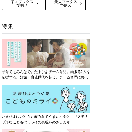
楽天ブックス
楽天ブックス
で購入
で購入
特集
子育てをみんなで。たまひよチーム育児。頑張る2人を
応援する、妊娠・育児世代を超え、チーム育児に共感
する社会を目指していきます。
たまひよはだれもが産み育てやすい社会と、サステナ
ブルなこどものミライの実現をめざします