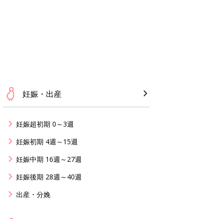
妊娠・出産
妊娠超初期 0～3週
妊娠初期 4週～15週
妊娠中期 16週～27週
妊娠後期 28週～40週
出産・分娩