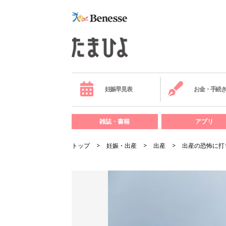
妊娠早見表
お金・手続
雑誌・書籍
アプリ
トップ
妊娠・出産
出産
出産の恐怖に打