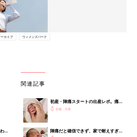
アーカイブ
ウィメンズパーク
関連記事
初産・陣痛スタートの出産レポ。痛み
を忘れるというのは本当だった！【た
妊娠・出産
まひよ 出産体験談】
わか
陣痛だと確信できず、家で耐えすぎた