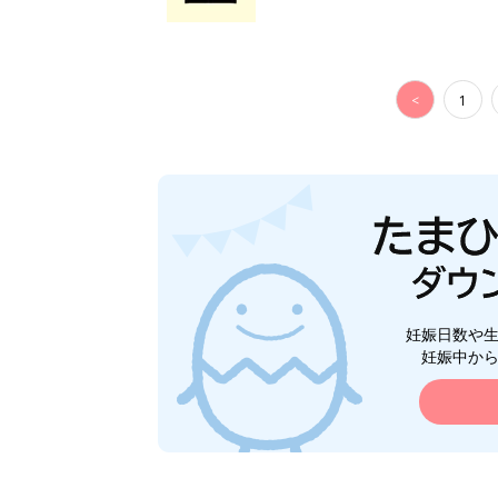
<
1
妊娠日数や
妊娠中か