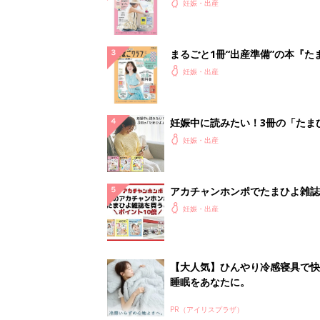
ったら最初に読む本『初めてのた
妊娠・出産
クラブ 夏号』
まるごと1冊“出産準備”の本『た
クラブ 夏号』〈スペシャル大特
妊娠・出産
夫婦で予習する 出産の教科書
妊娠中に読みたい！3冊の「たま
よ」
妊娠・出産
アカチャンホンポでたまひよ雑誌
うとポイント10倍【期間限定】
妊娠・出産
【大人気】ひんやり冷感寝具で快
睡眠をあなたに。
PR（アイリスプラザ）