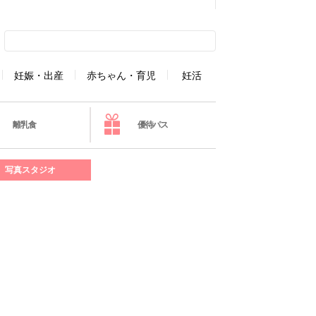
妊娠・出産
赤ちゃん・育児
妊活
離乳食
優待パス
写真スタジオ