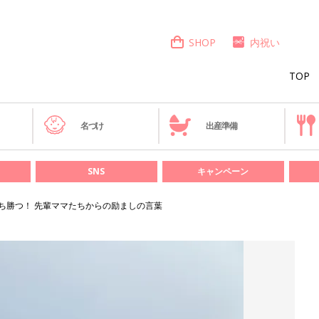
SHOP
内祝い
TOP
き
名づけ
出産準備
SNS
キャンペーン
ち勝つ！ 先輩ママたちからの励ましの言葉