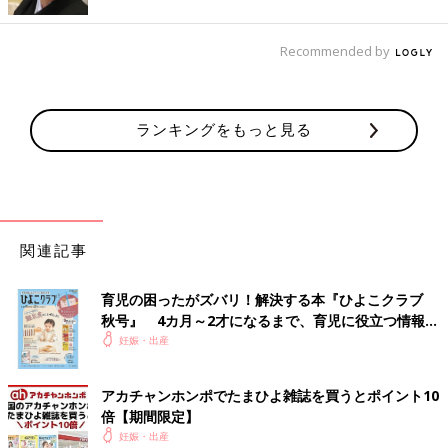
Recommended by
ランキングをもっと見る
関連記事
育児の困ったがズバリ！解決する本『ひよこクラブ
秋号』 4カ月～2才になるまで、育児に役立つ情報が
いっぱい！
妊娠・出産
アカチャンホンポでたまひよ雑誌を買うとポイント10
倍【期間限定】
妊娠・出産