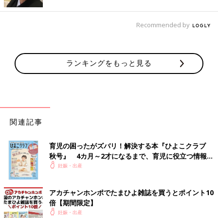
Recommended by
ランキングをもっと見る
関連記事
育児の困ったがズバリ！解決する本『ひよこクラブ
秋号』 4カ月～2才になるまで、育児に役立つ情報が
いっぱい！
妊娠・出産
アカチャンホンポでたまひよ雑誌を買うとポイント10
倍【期間限定】
妊娠・出産