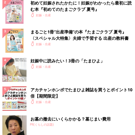
初めて妊娠されたかたに！妊娠がわかったら最初に読
む本『初めてのたまごクラブ 夏号』
妊娠・出産
まるごと1冊“出産準備”の本『たまごクラブ 夏号』
〈スペシャル大特集〉夫婦で予習する 出産の教科書
妊娠・出産
妊娠中に読みたい！3冊の「たまひよ」
妊娠・出産
アカチャンホンポでたまひよ雑誌を買うとポイント10
倍【期間限定】
妊娠・出産
お墓の撤去にいくらかかる？墓じまい費用
PR(くらしの話題)