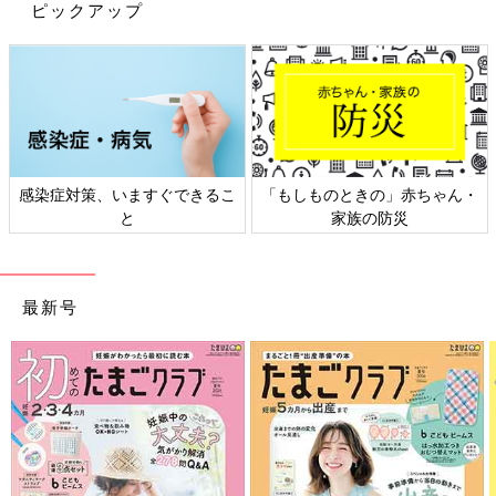
ピックアップ
すぐできるこ
「もしものときの」赤ちゃん・
日本外来小児科学会
家族の防災
ト検討会
最新号