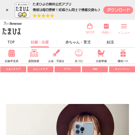
×
内祝い
SHOP
メニュー
TOP
妊娠・出産
赤ちゃん・育児
妊活
妊娠早見表
産院検索
お金・手続き
名づけ
出産準備
優待パス
たまごクラブ
ひよこクラブ
アプリ
SNS
キャンペーン