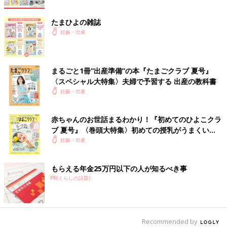
たまひよの雑誌
妊娠・出産
まるごと1冊“出産準備”の本『たまごクラブ 夏号』
〈スペシャル大特集〉夫婦で予習する 出産の教科書
妊娠・出産
赤ちゃんのお世話まるわかり！『初めてのひよこクラ
ブ 夏号』〈巻頭大特集〉初めての授乳がうまくい
く！ おっぱい・ミルクの基本と夏のトラブル 解決テ
妊娠・出産
ク
もらえる年金25万円以下の人が知るべき事
PR(くらしの話題)
Recommended by