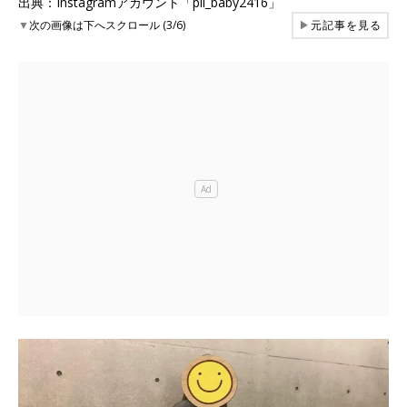
出典：Instagramアカウント「pii_baby2416」
▼
次の画像は下へスクロール (3/6)
▶
元記事を見る