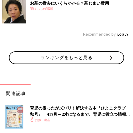
お墓の撤去にいくらかかる？墓じまい費用
PR(くらしの話題)
Recommended by
ランキングをもっと見る
関連記事
育児の困ったがズバリ！解決する本『ひよこクラブ
秋号』 4カ月～2才になるまで、育児に役立つ情報が
いっぱい！
妊娠・出産