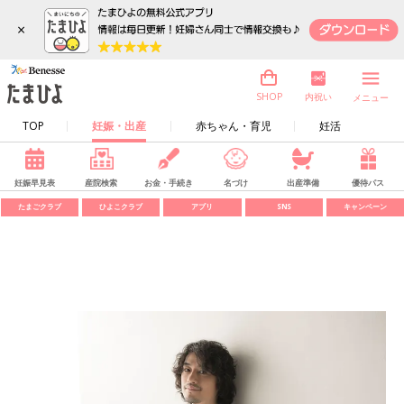
×
内祝い
SHOP
メニュー
TOP
妊娠・出産
赤ちゃん・育児
妊活
妊娠早見表
産院検索
お金・手続き
名づけ
出産準備
優待パス
たまごクラブ
ひよこクラブ
アプリ
SNS
キャンペーン