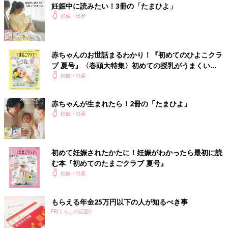
妊娠中に読みたい！3冊の「たまひよ」
妊娠・出産
赤ちゃんのお世話まるわかり！『初めてのひよこクラ
ブ 夏号』〈巻頭大特集〉初めての授乳がうまくい
く！ おっぱい・ミルクの基本と夏のトラブル 解決テ
妊娠・出産
ク
赤ちゃんが生まれたら！2冊の「たまひよ」
妊娠・出産
初めて妊娠されたかたに！妊娠がわかったら最初に読
む本『初めてのたまごクラブ 夏号』
妊娠・出産
もらえる年金25万円以下の人が知るべき事
PR(くらしの話題)