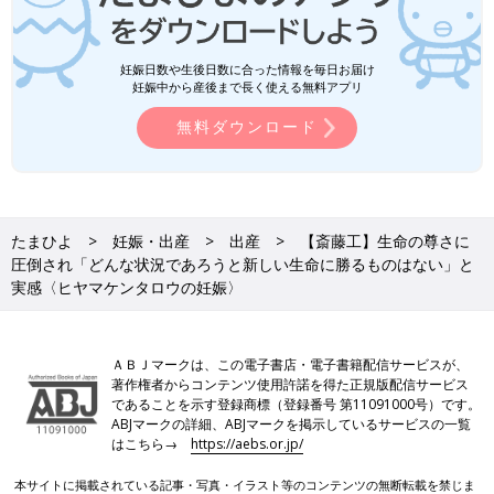
妊娠日数や生後日数に合った情報を毎日お届け
妊娠中から産後まで長く使える無料アプリ
無料ダウンロード
たまひよ
妊娠・出産
出産
【斎藤工】生命の尊さに
圧倒され「どんな状況であろうと新しい生命に勝るものはない」と
実感〈ヒヤマケンタロウの妊娠〉
ＡＢＪマークは、この電子書店・電子書籍配信サービスが、
著作権者からコンテンツ使用許諾を得た正規版配信サービス
であることを示す登録商標（登録番号 第11091000号）です。
ABJマークの詳細、ABJマークを掲示しているサービスの一覧
はこちら→
https://aebs.or.jp/
本サイトに掲載されている記事・写真・イラスト等のコンテンツの無断転載を禁じま