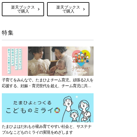
楽天ブックス
楽天ブックス
で購入
で購入
特集
子育てをみんなで。たまひよチーム育児。頑張る2人を
応援する、妊娠・育児世代を超え、チーム育児に共感
する社会を目指していきます。
たまひよはだれもが産み育てやすい社会と、サステナ
ブルなこどものミライの実現をめざします