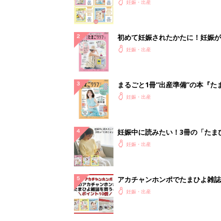
妊娠・出産
初めて妊娠されたかたに！妊娠が
ったら最初に読む本『初めてのた
妊娠・出産
クラブ 夏号』
まるごと1冊“出産準備”の本『た
クラブ 夏号』〈スペシャル大特
妊娠・出産
夫婦で予習する 出産の教科書
妊娠中に読みたい！3冊の「たま
よ」
妊娠・出産
アカチャンホンポでたまひよ雑誌
うとポイント10倍【期間限定】
妊娠・出産