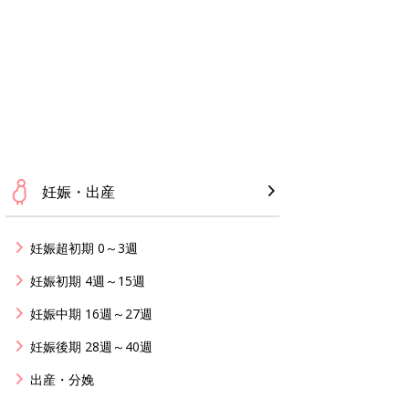
妊娠・出産
妊娠超初期 0～3週
妊娠初期 4週～15週
妊娠中期 16週～27週
妊娠後期 28週～40週
出産・分娩