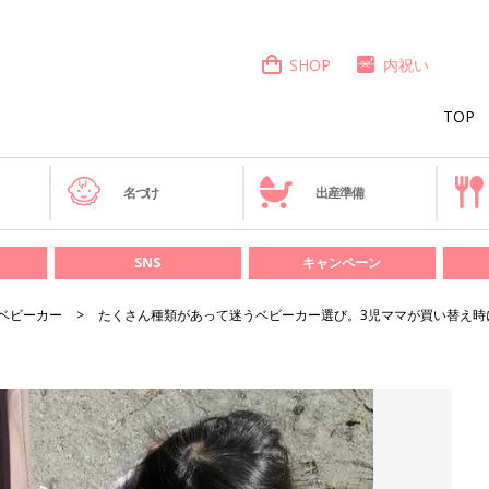
SHOP
内祝い
TOP
き
名づけ
出産準備
SNS
キャンペーン
ベビーカー
たくさん種類があって迷うベビーカー選び。3児ママが買い替え時