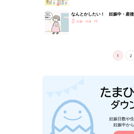
なんとかしたい！ 妊娠中・産
妊娠・出産
1
2
妊娠日数や
妊娠中か