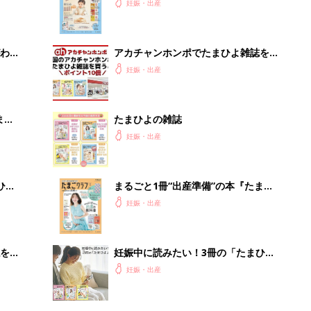
『ひよこクラブ 秋号』 4カ月～2才
妊娠・出産
になるまで、育児に役立つ情報がいっ
ぱい！
わか
アカチャンホンポでたまひよ雑誌を買
まご
うとポイント10倍【期間限定】
妊娠・出産
まご
たまひよの雑誌
集〉
妊娠・出産
ひ
まるごと1冊“出産準備”の本『たまご
クラブ 夏号』〈スペシャル大特集〉
妊娠・出産
夫婦で予習する 出産の教科書
を買
妊娠中に読みたい！3冊の「たまひ
よ」
妊娠・出産