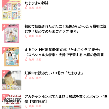
たまひよの雑誌
妊娠・出産
初めて妊娠されたかたに！妊娠がわかったら最初に読
む本『初めてのたまごクラブ 夏号』
妊娠・出産
まるごと1冊“出産準備”の本『たまごクラブ 夏号』
〈スペシャル大特集〉夫婦で予習する 出産の教科書
妊娠・出産
妊娠中に読みたい！3冊の「たまひよ」
妊娠・出産
アカチャンホンポでたまひよ雑誌を買うとポイント10
倍【期間限定】
妊娠・出産