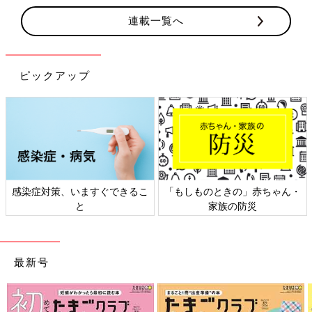
連載一覧へ
ピックアップ
」赤ちゃん・
日本外来小児科学会リーフレッ
六星占術 細木かお
防災
ト検討会
相談
最新号