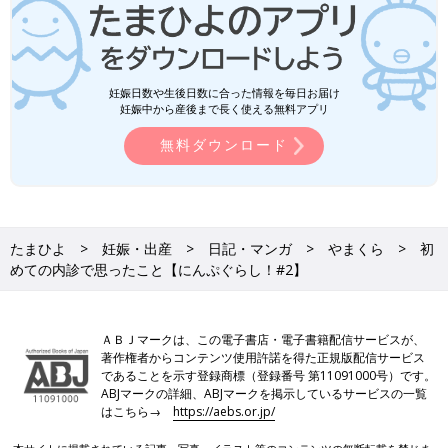
妊娠日数や生後日数に合った情報を毎日お届け
妊娠中から産後まで長く使える無料アプリ
無料ダウンロード
たまひよ
妊娠・出産
日記・マンガ
やまくら
初
めての内診で思ったこと【にんぷぐらし！#2】
ＡＢＪマークは、この電子書店・電子書籍配信サービスが、
著作権者からコンテンツ使用許諾を得た正規版配信サービス
であることを示す登録商標（登録番号 第11091000号）です。
ABJマークの詳細、ABJマークを掲示しているサービスの一覧
はこちら→
https://aebs.or.jp/