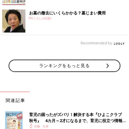
お墓の撤去にいくらかかる？墓じまい費用
PR(くらしの話題)
Recommended by
ランキングをもっと見る
関連記事
育児の困ったがズバリ！解決する本『ひよこクラブ
秋号』 4カ月～2才になるまで、育児に役立つ情報が
いっぱい！
妊娠・出産