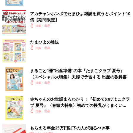
アカチャンホンポでたまひよ雑誌を買うとポイント10
倍【期間限定】
妊娠・出産
たまひよの雑誌
妊娠・出産
まるごと1冊“出産準備”の本『たまごクラブ 夏号』
〈スペシャル大特集〉夫婦で予習する 出産の教科書
妊娠・出産
赤ちゃんのお世話まるわかり！『初めてのひよこクラ
ブ 夏号』〈巻頭大特集〉初めての授乳がうまくい
く！ おっぱい・ミルクの基本と夏のトラブル 解決テ
妊娠・出産
ク
もらえる年金25万円以下の人が知るべき事