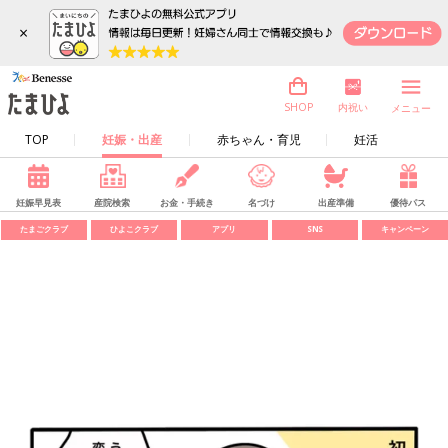
×
内祝い
SHOP
メニュー
TOP
妊娠・出産
赤ちゃん・育児
妊活
妊娠早見表
産院検索
お金・手続き
名づけ
出産準備
優待パス
たまごクラブ
ひよこクラブ
アプリ
SNS
キャンペーン