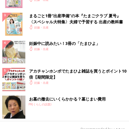
まるごと1冊“出産準備”の本『たまごクラブ 夏号』
〈スペシャル大特集〉夫婦で予習する 出産の教科書
妊娠・出産
妊娠中に読みたい！3冊の「たまひよ」
妊娠・出産
アカチャンホンポでたまひよ雑誌を買うとポイント10
倍【期間限定】
妊娠・出産
お墓の撤去にいくらかかる？墓じまい費用
PR(くらしの話題)