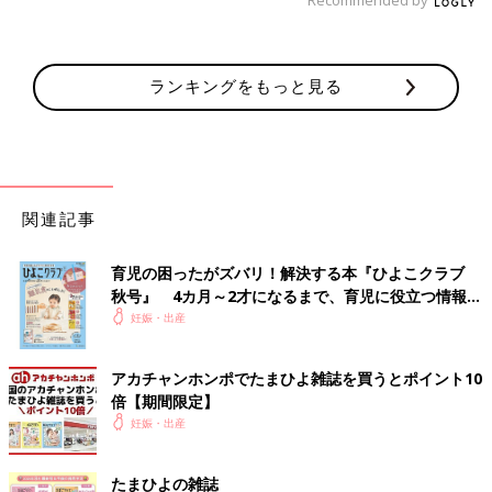
Recommended by
ランキングをもっと見る
関連記事
育児の困ったがズバリ！解決する本『ひよこクラブ
秋号』 4カ月～2才になるまで、育児に役立つ情報が
いっぱい！
妊娠・出産
アカチャンホンポでたまひよ雑誌を買うとポイント10
倍【期間限定】
妊娠・出産
たまひよの雑誌