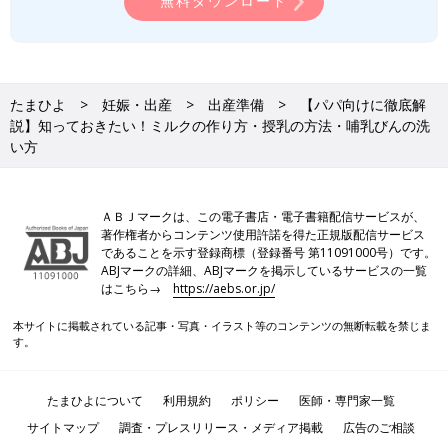
無料ダウンロード
たまひよ
妊娠・出産
出産準備
【パパ向けに徹底解
説】知っておきたい！ミルクの作り方・授乳の方法・哺乳びんの洗
い方
ＡＢＪマークは、この電子書店・電子書籍配信サービスが、
著作権者からコンテンツ使用許諾を得た正規版配信サービス
であることを示す登録商標（登録番号 第11091000号）です。
ABJマークの詳細、ABJマークを掲示しているサービスの一覧
はこちら→
https://aebs.or.jp/
本サイトに掲載されている記事・写真・イラスト等のコンテンツの無断転載を禁じま
す。
たまひよについて
利用規約
ポリシー
医師・専門家一覧
サイトマップ
調査・プレスリリース・メディア掲載
広告のご相談