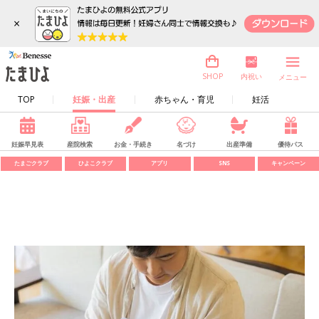
×
内祝い
SHOP
メニュー
TOP
妊娠・出産
赤ちゃん・育児
妊活
妊娠早見表
産院検索
お金・手続き
名づけ
出産準備
優待パス
たまごクラブ
ひよこクラブ
アプリ
SNS
キャンペーン