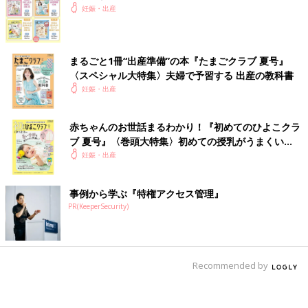
妊娠・出産
まるごと1冊“出産準備”の本『たまごクラブ 夏号』
〈スペシャル大特集〉夫婦で予習する 出産の教科書
妊娠・出産
赤ちゃんのお世話まるわかり！『初めてのひよこクラ
ブ 夏号』〈巻頭大特集〉初めての授乳がうまくい
く！ おっぱい・ミルクの基本と夏のトラブル 解決テ
妊娠・出産
ク
事例から学ぶ『特権アクセス管理』
PR(KeeperSecurity)
Recommended by