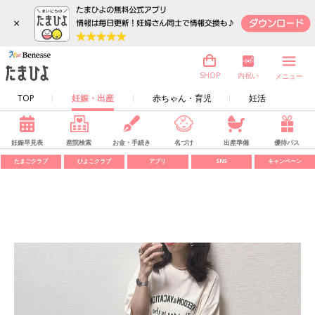
×
内祝い
SHOP
メニュー
TOP
妊娠・出産
赤ちゃん・育児
妊活
妊娠早見表
産院検索
お金・手続き
名づけ
出産準備
優待パス
たまごクラブ
ひよこクラブ
アプリ
SNS
キャンペーン