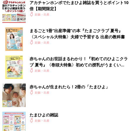
アカチャンホンポでたまひよ雑誌を買うとポイント10
倍【期間限定】
妊娠・出産
まるごと1冊“出産準備”の本『たまごクラブ 夏号』
〈スペシャル大特集〉夫婦で予習する 出産の教科書
妊娠・出産
赤ちゃんのお世話まるわかり！『初めてのひよこクラ
ブ 夏号』〈巻頭大特集〉初めての授乳がうまくい
く！ おっぱい・ミルクの基本と夏のトラブル 解決テ
妊娠・出産
ク
赤ちゃんが生まれたら！2冊の「たまひよ」
妊娠・出産
たまひよの雑誌
妊娠・出産