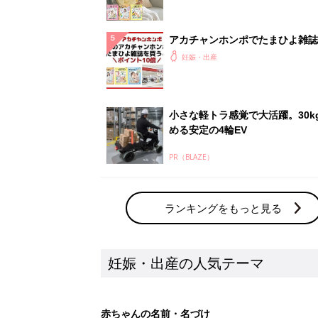
アカチャンホンポでたまひよ雑誌
うとポイント10倍【期間限定】
妊娠・出産
小さな軽トラ感覚で大活躍。30k
める安定の4輪EV
PR（BLAZE）
ランキングをもっと見る
妊娠・出産の人気テーマ
赤ちゃんの名前・名づけ