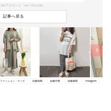
ramアカウント「eri.110.code」
記事へ戻る
ファッション・グッズ
妊娠初期
妊娠中期
妊娠後期
Instagram