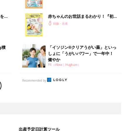
夫婦で予習する 出産の教科書
を買
赤ちゃんのお世話まるわかり！『初め
てのひよこクラブ 夏号』〈巻頭大特
妊娠・出産
集〉初めての授乳がうまくいく！ お
っぱい・ミルクの基本と夏のトラブル
解決テク
g積
「イソジン®クリアうがい薬」といっ
しょに「うがいパワー」で一年中！
健やか
PR（iNova｜Hugkum）
Recommended by
出産予定日計算ツール