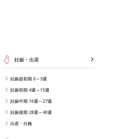
妊娠・出産
妊娠超初期 0～3週
妊娠初期 4週～15週
妊娠中期 16週～27週
妊娠後期 28週～40週
出産・分娩