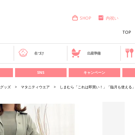
SHOP
内祝い
TOP
き
名づけ
出産準備
SNS
キャンペーン
グッズ
マタニティウエア
しまむら「これは即買い！」「臨月も使える」