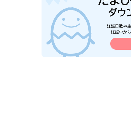
妊娠日数や
妊娠中か