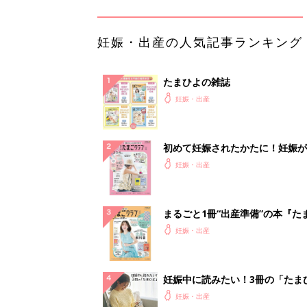
妊娠・出産の人気記事ランキング
たまひよの雑誌
妊娠・出産
初めて妊娠されたかたに！妊娠が
ったら最初に読む本『初めてのた
妊娠・出産
クラブ 夏号』
まるごと1冊“出産準備”の本『た
クラブ 夏号』〈スペシャル大特
妊娠・出産
夫婦で予習する 出産の教科書
妊娠中に読みたい！3冊の「たま
よ」
妊娠・出産