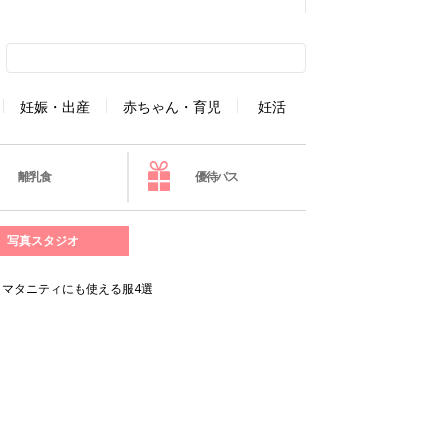
妊娠・出産
赤ちゃん・育児
妊活
離乳食
優待パス
写真スタジオ
マタニティにも使える服4選