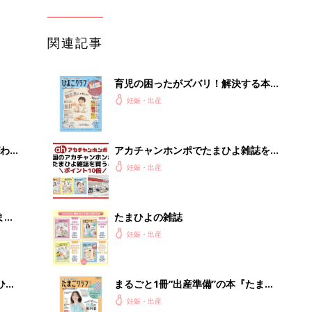
関連記事
育児の困ったがズバリ！解決する本
『ひよこクラブ 秋号』 4カ月～2才
妊娠・出産
になるまで、育児に役立つ情報がいっ
ぱい！
わか
アカチャンホンポでたまひよ雑誌を買
まご
うとポイント10倍【期間限定】
妊娠・出産
まご
たまひよの雑誌
集〉
妊娠・出産
ひ
まるごと1冊“出産準備”の本『たまご
クラブ 夏号』〈スペシャル大特集〉
妊娠・出産