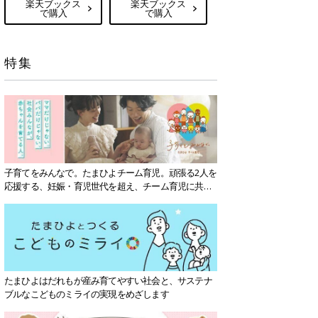
楽天ブックス
楽天ブックス
で購入
で購入
特集
子育てをみんなで。たまひよチーム育児。頑張る2人を
応援する、妊娠・育児世代を超え、チーム育児に共感
する社会を目指していきます。
たまひよはだれもが産み育てやすい社会と、サステナ
ブルなこどものミライの実現をめざします