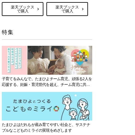
楽天ブックス
楽天ブックス
で購入
で購入
特集
子育てをみんなで。たまひよチーム育児。頑張る2人を
応援する、妊娠・育児世代を超え、チーム育児に共感
する社会を目指していきます。
たまひよはだれもが産み育てやすい社会と、サステナ
ブルなこどものミライの実現をめざします