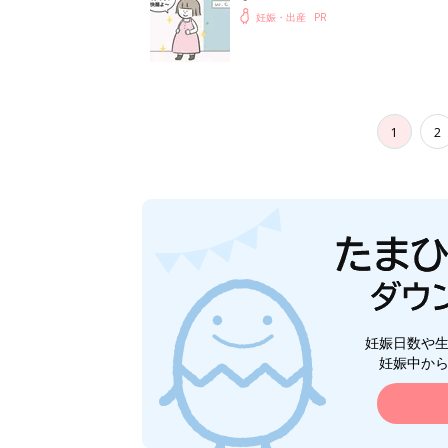
妊娠・出産
1
2
妊娠日数や
妊娠中か