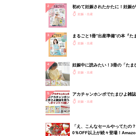
初めて妊娠されたかたに！妊娠が
ったら最初に読む本『初めてのた
妊娠・出産
クラブ 夏号』
まるごと1冊“出産準備”の本『た
クラブ 夏号』〈スペシャル大特
妊娠・出産
夫婦で予習する 出産の教科書
妊娠中に読みたい！3冊の「たま
よ」
妊娠・出産
アカチャンホンポでたまひよ雑誌
うとポイント10倍【期間限定】
妊娠・出産
「え、こんなセールやってたの？
0％OFF以上が続々登場！Amazo