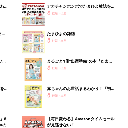
わか
アカチャンホンポでたまひよ雑誌を買
まご
うとポイント10倍【期間限定】
妊娠・出産
まご
たまひよの雑誌
集〉
妊娠・出産
ひ
まるごと1冊“出産準備”の本『たまご
クラブ 夏号』〈スペシャル大特集〉
妊娠・出産
夫婦で予習する 出産の教科書
を買
赤ちゃんのお世話まるわかり！『初め
てのひよこクラブ 夏号』〈巻頭大特
妊娠・出産
集〉初めての授乳がうまくいく！ お
っぱい・ミルクの基本と夏のトラブル
解決テク
」8
【毎日変わる】Amazonタイムセール
nの
が見逃せない！