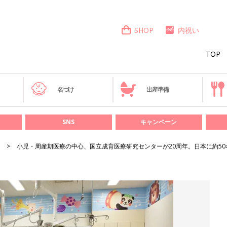
SHOP
内祝い
TOP
き
名づけ
出産準備
SNS
キャンペーン
小児・周産期医療の中心、国立成育医療研究センターが20周年。日本に約5