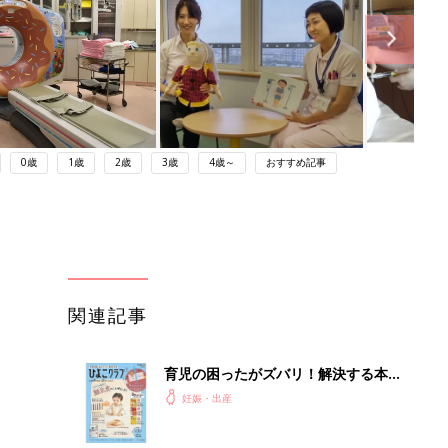
0歳
1歳
2歳
3歳
4歳～
おすすめ記事
関連記事
育児の困ったがズバリ！解決する本
『ひよこクラブ 秋号』 4カ月～2才
妊娠・出産
になるまで、育児に役立つ情報がいっ
ぱい！