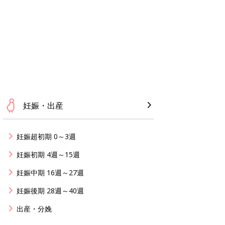
妊娠・出産
妊娠超初期 0～3週
妊娠初期 4週～15週
妊娠中期 16週～27週
妊娠後期 28週～40週
出産・分娩