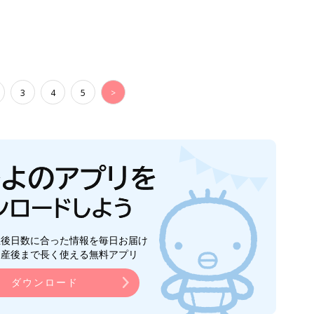
3
4
5
>
生後日数に合った情報を毎日お届け
ら産後まで長く使える無料アプリ
ダウンロード