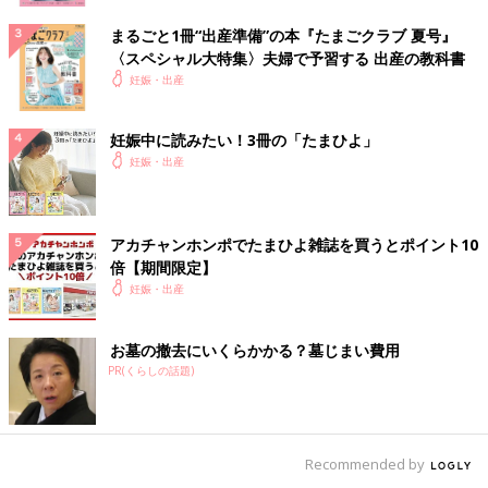
まるごと1冊“出産準備”の本『たまごクラブ 夏号』
〈スペシャル大特集〉夫婦で予習する 出産の教科書
妊娠・出産
妊娠中に読みたい！3冊の「たまひよ」
妊娠・出産
アカチャンホンポでたまひよ雑誌を買うとポイント10
倍【期間限定】
妊娠・出産
お墓の撤去にいくらかかる？墓じまい費用
PR(くらしの話題)
Recommended by