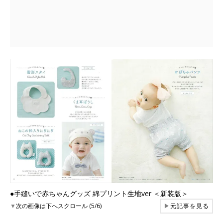
●手縫いで赤ちゃんグッズ 綿プリント生地ver ＜新装版＞
▼
次の画像は下へスクロール (5/6)
▶
元記事を見る