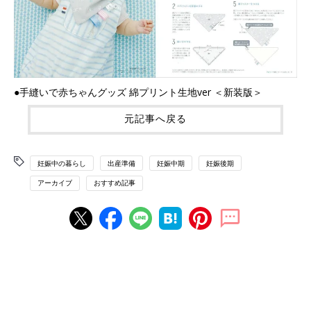
●手縫いで赤ちゃんグッズ 綿プリント生地ver ＜新装版＞
元記事へ戻る
妊娠中の暮らし
出産準備
妊娠中期
妊娠後期
アーカイブ
おすすめ記事