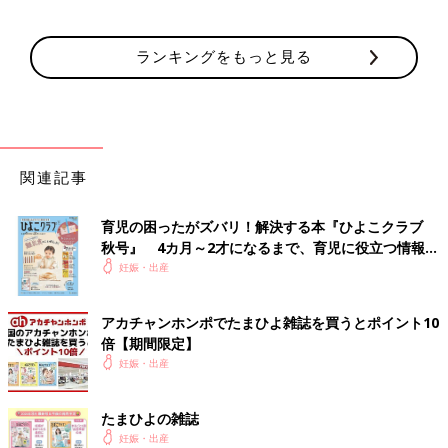
ランキングをもっと見る
関連記事
育児の困ったがズバリ！解決する本『ひよこクラブ
秋号』 4カ月～2才になるまで、育児に役立つ情報が
いっぱい！
妊娠・出産
アカチャンホンポでたまひよ雑誌を買うとポイント10
倍【期間限定】
妊娠・出産
たまひよの雑誌
妊娠・出産