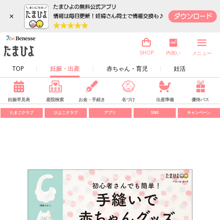
×
内祝い
SHOP
メニュー
TOP
妊娠・出産
赤ちゃん・育児
妊活
妊娠早見表
産院検索
お金・手続き
名づけ
出産準備
優待パス
たまごクラブ
ひよこクラブ
アプリ
SNS
キャンペーン