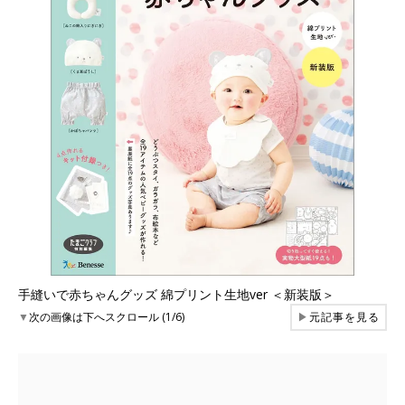
手縫いで赤ちゃんグッズ 綿プリント生地ver ＜新装版＞
▼
次の画像は下へスクロール (1/6)
▶
元記事を見る