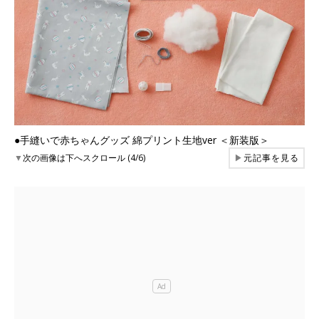
●手縫いで赤ちゃんグッズ 綿プリント生地ver ＜新装版＞
▼
次の画像は下へスクロール (4/6)
▶
元記事を見る