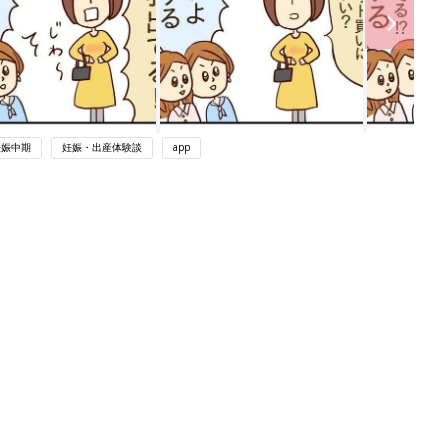
妊娠中期
妊娠・出産体験談
app
関連記事
育児の困ったがズバリ！解決する本
『ひよこクラブ 秋号』 4カ月～2才
妊娠・出産
になるまで、育児に役立つ情報がいっ
ぱい！