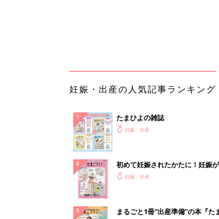
初めて妊娠されたかたに！妊娠が
ったら最初に読む本『初めてのた
妊娠・出産
クラブ 夏号』
まるごと1冊“出産準備”の本『た
クラブ 夏号』〈スペシャル大特
妊娠・出産
夫婦で予習する 出産の教科書
妊娠中に読みたい！3冊の「たま
よ」
妊娠・出産
アカチャンホンポでたまひよ雑誌
うとポイント10倍【期間限定】
妊娠・出産
事例から学ぶ『特権アクセス管理