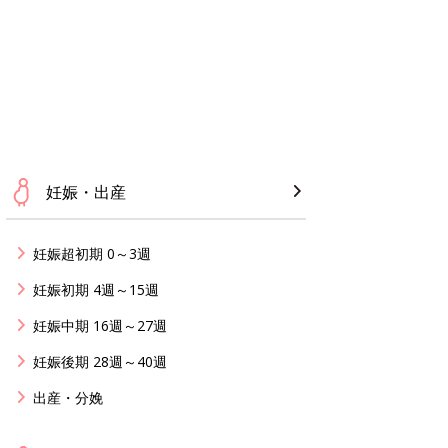
妊娠・出産
妊娠超初期 0～3週
妊娠初期 4週～15週
妊娠中期 16週～27週
妊娠後期 28週～40週
出産・分娩