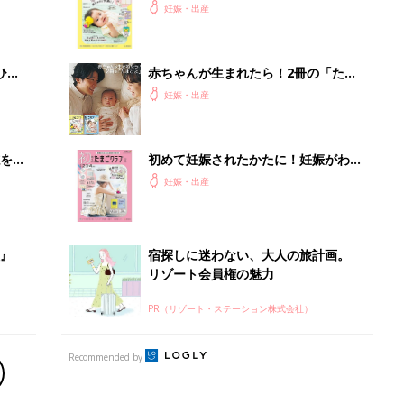
PR（リゾート・ステーション株式会社）
Recommended by
出産予定日計算ツール
った
排卵日や最終生理日から出産予定日を計算した
り、妊活のタイミングの目安も
お金・手続き
出産
出産費用やもらえるお金・必要な手続きを知ろ
う