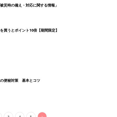
3
4
5
>
生後日数に合った情報を毎日お届け
ら産後まで長く使える無料アプリ
ダウンロード