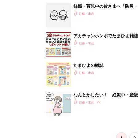
妊娠・出産
1
2
妊娠日数や
妊娠中か