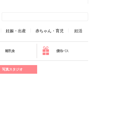
妊娠・出産
赤ちゃん・育児
妊活
離乳食
優待パス
写真スタジオ