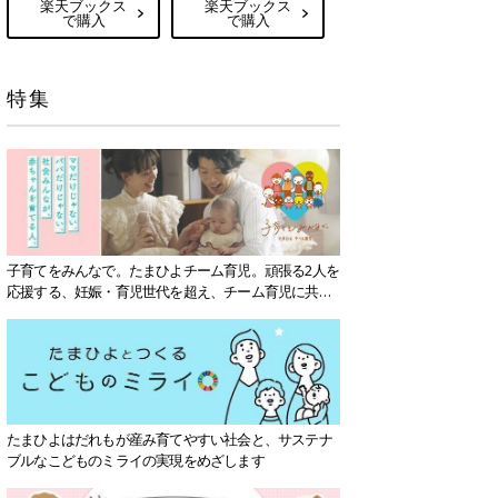
楽天ブックス
楽天ブックス
で購入
で購入
特集
子育てをみんなで。たまひよチーム育児。頑張る2人を
応援する、妊娠・育児世代を超え、チーム育児に共感
する社会を目指していきます。
たまひよはだれもが産み育てやすい社会と、サステナ
ブルなこどものミライの実現をめざします