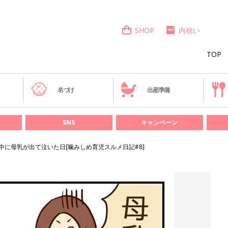
SHOP
内祝い
TOP
き
名づけ
出産準備
SNS
キャンペーン
中に母乳が出て泣いた日[噛みしめ育児スルメ日記#8]