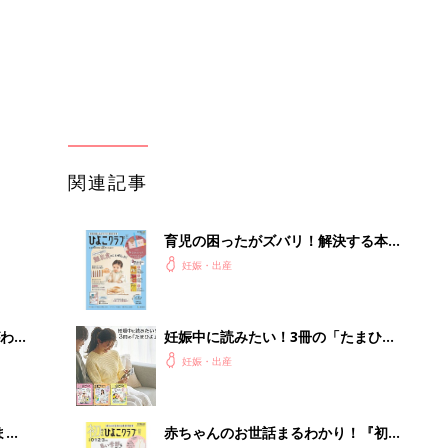
わか
妊娠中に読みたい！3冊の「たまひ
まご
よ」
妊娠・出産
まご
赤ちゃんのお世話まるわかり！『初め
集〉
てのひよこクラブ 夏号』〈巻頭大特
妊娠・出産
集〉初めての授乳がうまくいく！ お
っぱい・ミルクの基本と夏のトラブル
解決テク
ひ
赤ちゃんが生まれたら！2冊の「たま
ひよ」
妊娠・出産
を買
初めて妊娠されたかたに！妊娠がわか
ったら最初に読む本『初めてのたまご
妊娠・出産
クラブ 夏号』
』
宿探しに迷わない、大人の旅計画。
リゾート会員権の魅力