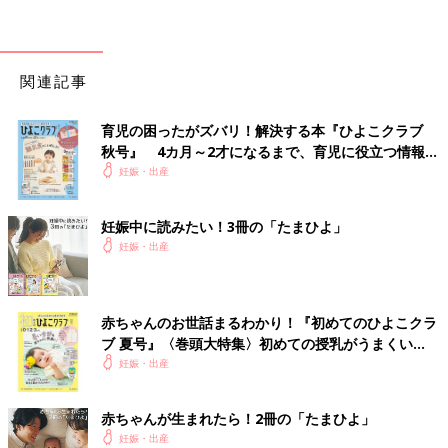
関連記事
育児の困ったがズバリ！解決する本『ひよこクラブ
秋号』 4カ月～2才になるまで、育児に役立つ情報が
いっぱい！
妊娠・出産
妊娠中に読みたい！3冊の「たまひよ」
妊娠・出産
赤ちゃんのお世話まるわかり！『初めてのひよこクラ
ブ 夏号』〈巻頭大特集〉初めての授乳がうまくい
く！ おっぱい・ミルクの基本と夏のトラブル 解決テ
妊娠・出産
ク
赤ちゃんが生まれたら！2冊の「たまひよ」
妊娠・出産