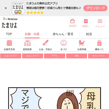
×
内祝い
SHOP
メニュー
TOP
妊娠・出産
赤ちゃん・育児
妊活
妊娠早見表
産院検索
お金・手続き
名づけ
出産準備
優待パス
たまごクラブ
ひよこクラブ
アプリ
SNS
キャンペーン