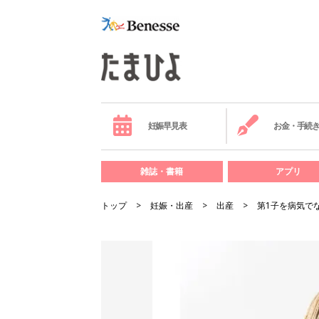
妊娠早見表
お金・手続
雑誌・書籍
アプリ
トップ
妊娠・出産
出産
第1子を病気で