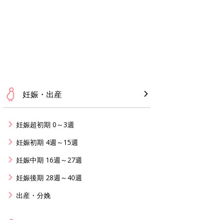
妊娠・出産
妊娠超初期 0～3週
妊娠初期 4週～15週
妊娠中期 16週～27週
妊娠後期 28週～40週
出産・分娩