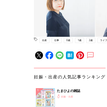
出産
仕事
0歳
1歳
2歳
ライ
妊娠・出産の人気記事ランキング
たまひよの雑誌
妊娠・出産