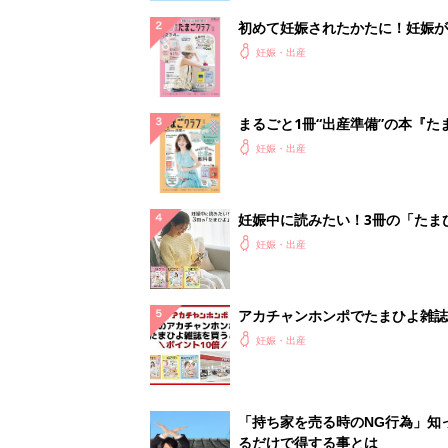
初めて妊娠されたかたに！妊娠が
ったら最初に読む本『初めてのた
妊娠・出産
クラブ 夏号』
まるごと1冊“出産準備”の本『た
クラブ 夏号』〈スペシャル大特
妊娠・出産
夫婦で予習する 出産の教科書
妊娠中に読みたい！3冊の「たま
よ」
妊娠・出産
アカチャンホンポでたまひよ雑誌
うとポイント10倍【期間限定】
妊娠・出産
「持ち家を売る時のNG行為」知
るだけで得する事とは