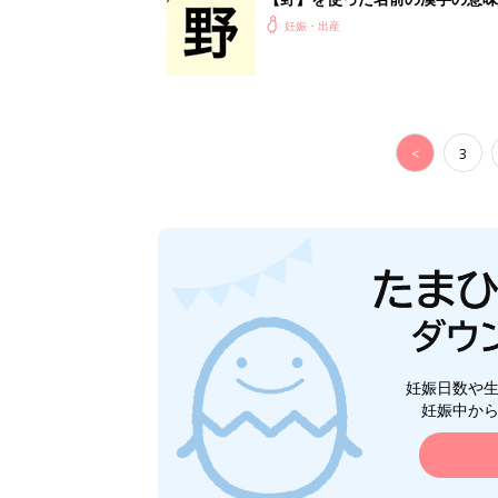
妊娠・出産
<
3
妊娠日数や
妊娠中か