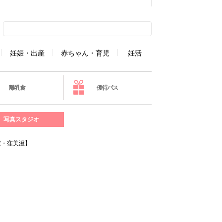
妊娠・出産
赤ちゃん・育児
妊活
離乳食
優待パス
写真スタジオ
家・窪美澄】