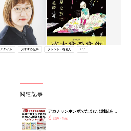
フスタイル
おすすめ記事
タレント・有名人
app
関連記事
アカチャンホンポでたまひよ雑誌を買
うとポイント10倍【期間限定】
妊娠・出産