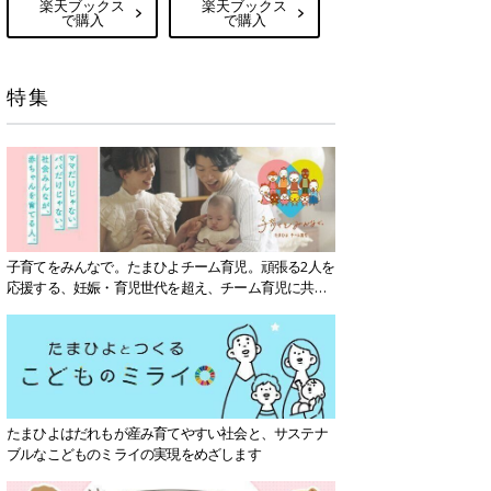
楽天ブックス
楽天ブックス
で購入
で購入
特集
子育てをみんなで。たまひよチーム育児。頑張る2人を
応援する、妊娠・育児世代を超え、チーム育児に共感
する社会を目指していきます。
たまひよはだれもが産み育てやすい社会と、サステナ
ブルなこどものミライの実現をめざします