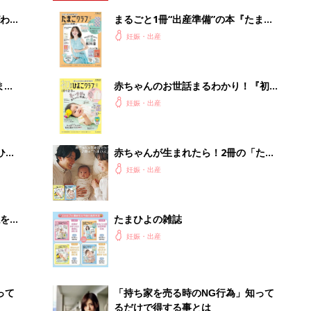
わか
まるごと1冊“出産準備”の本『たまご
まご
クラブ 夏号』〈スペシャル大特集〉
妊娠・出産
夫婦で予習する 出産の教科書
まご
赤ちゃんのお世話まるわかり！『初め
集〉
てのひよこクラブ 夏号』〈巻頭大特
妊娠・出産
集〉初めての授乳がうまくいく！ お
っぱい・ミルクの基本と夏のトラブル
解決テク
ひ
赤ちゃんが生まれたら！2冊の「たま
ひよ」
妊娠・出産
を買
たまひよの雑誌
妊娠・出産
って
「持ち家を売る時のNG行為」知って
るだけで得する事とは