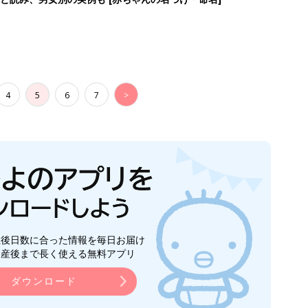
4
5
6
7
>
生後日数に合った情報を毎日お届け
ら産後まで長く使える無料アプリ
ダウンロード