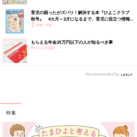
育児の困ったがズバリ！解決する本『ひよこクラブ
秋号』 4カ月～2才になるまで、育児に役立つ情報が
いっぱい！
妊娠・出産
もらえる年金25万円以下の人が知るべき事
PR(くらしの話題)
Recommended by
特集