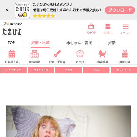
×
内祝い
SHOP
メニュー
TOP
妊娠・出産
赤ちゃん・育児
妊活
妊娠早見表
産院検索
お金・手続き
名づけ
出産準備
優待パス
たまごクラブ
ひよこクラブ
アプリ
SNS
キャンペーン