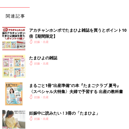
関連記事
アカチャンホンポでたまひよ雑誌を買うとポイント10
倍【期間限定】
妊娠・出産
たまひよの雑誌
妊娠・出産
まるごと1冊“出産準備”の本『たまごクラブ 夏号』
〈スペシャル大特集〉夫婦で予習する 出産の教科書
妊娠・出産
妊娠中に読みたい！3冊の「たまひよ」
妊娠・出産