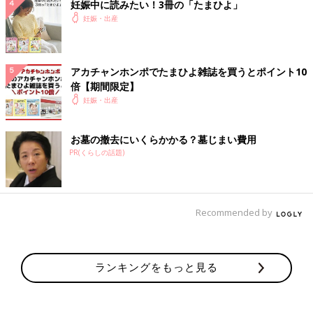
妊娠中に読みたい！3冊の「たまひよ」
妊娠・出産
アカチャンホンポでたまひよ雑誌を買うとポイント10
倍【期間限定】
妊娠・出産
お墓の撤去にいくらかかる？墓じまい費用
PR(くらしの話題)
Recommended by
ランキングをもっと見る