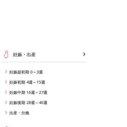
妊娠・出産
妊娠超初期 0～3週
妊娠初期 4週～15週
妊娠中期 16週～27週
妊娠後期 28週～40週
出産・分娩