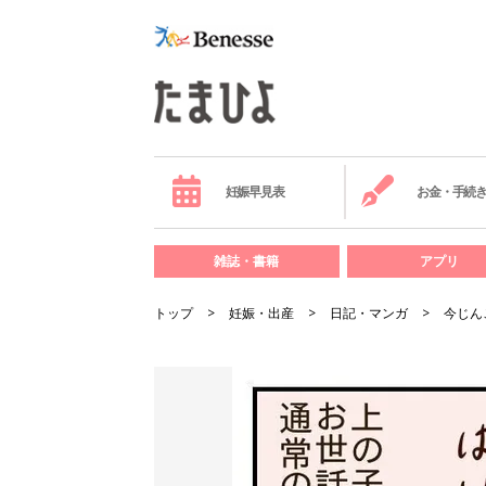
妊娠早見表
お金・手続
雑誌・書籍
アプリ
トップ
妊娠・出産
日記・マンガ
今じん