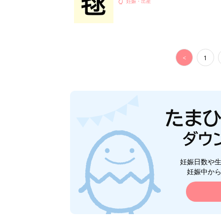
妊娠・出産
<
1
妊娠日数や
妊娠中か