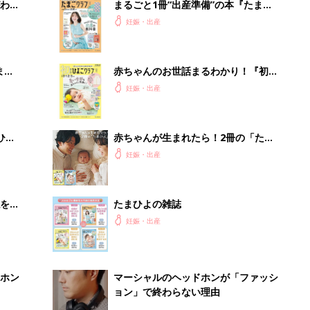
わか
まるごと1冊“出産準備”の本『たまご
まご
クラブ 夏号』〈スペシャル大特集〉
妊娠・出産
夫婦で予習する 出産の教科書
まご
赤ちゃんのお世話まるわかり！『初め
集〉
てのひよこクラブ 夏号』〈巻頭大特
妊娠・出産
集〉初めての授乳がうまくいく！ お
っぱい・ミルクの基本と夏のトラブル
解決テク
ひ
赤ちゃんが生まれたら！2冊の「たま
ひよ」
妊娠・出産
を買
たまひよの雑誌
妊娠・出産
ホン
マーシャルのヘッドホンが「ファッシ
ョン」で終わらない理由