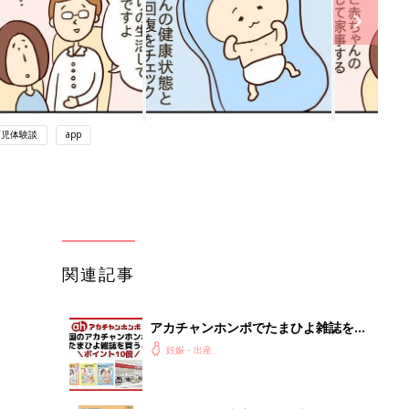
育児体験談
app
関連記事
アカチャンホンポでたまひよ雑誌を買
うとポイント10倍【期間限定】
妊娠・出産