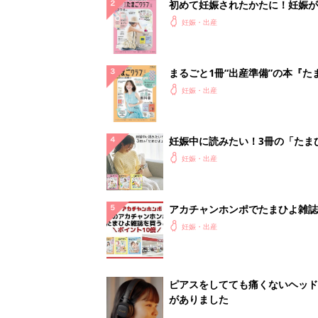
初めて妊娠されたかたに！妊娠が
ったら最初に読む本『初めてのた
妊娠・出産
クラブ 夏号』
まるごと1冊“出産準備”の本『た
クラブ 夏号』〈スペシャル大特
妊娠・出産
夫婦で予習する 出産の教科書
妊娠中に読みたい！3冊の「たま
よ」
妊娠・出産
アカチャンホンポでたまひよ雑誌
うとポイント10倍【期間限定】
妊娠・出産
ピアスをしてても痛くないヘッド
がありました