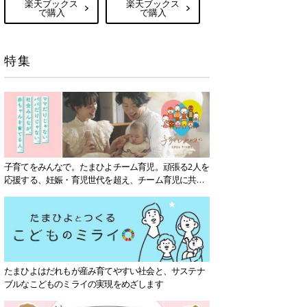
楽天ブックス
楽天ブックス
で購入
で購入
特集
子育てをみんなで。たまひよチーム育児。頑張る2人を
応援する、妊娠・育児世代を超え、チーム育児に共感
する社会を目指していきます。
たまひよはだれもが産み育てやすい社会と、サステナ
ブルなこどものミライの実現をめざします