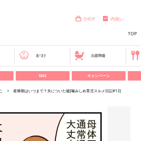
SHOP
内祝い
TOP
き
名づけ
出産準備
SNS
キャンペーン
こ
産褥期はいつまで？夫についた嘘[噛みしめ育児スルメ日記#13]