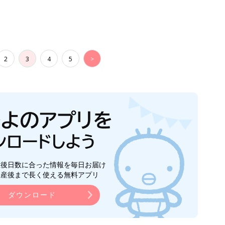
2
3
4
5
>
生後日数に合った情報を毎日お届け
ら産後まで長く使える無料アプリ
ダウンロード