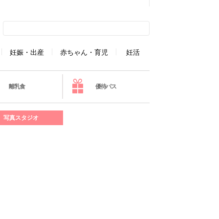
妊娠・出産
赤ちゃん・育児
妊活
離乳食
優待パス
写真スタジオ