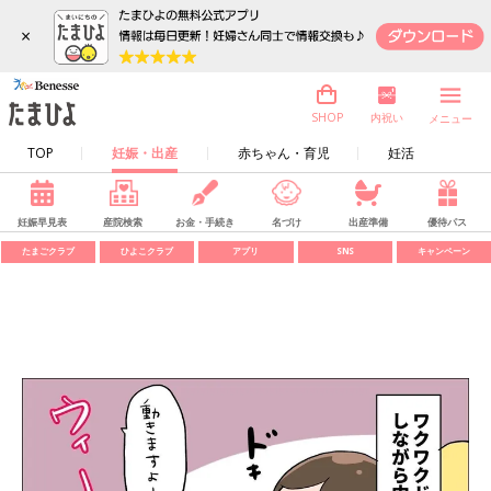
×
内祝い
SHOP
メニュー
TOP
妊娠・出産
赤ちゃん・育児
妊活
妊娠早見表
産院検索
お金・手続き
名づけ
出産準備
優待パス
たまごクラブ
ひよこクラブ
アプリ
SNS
キャンペーン