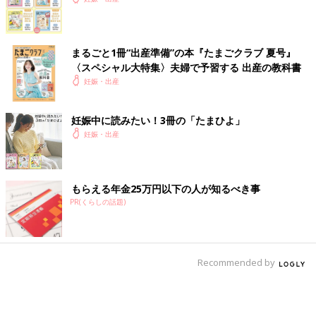
まるごと1冊“出産準備”の本『たまごクラブ 夏号』
〈スペシャル大特集〉夫婦で予習する 出産の教科書
妊娠・出産
妊娠中に読みたい！3冊の「たまひよ」
妊娠・出産
もらえる年金25万円以下の人が知るべき事
PR(くらしの話題)
Recommended by