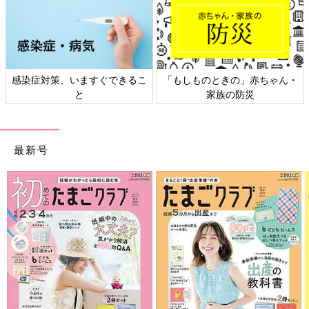
できるこ
「もしものときの」赤ちゃん・
日本外来小児科学会リ
家族の防災
ト検討会
最新号