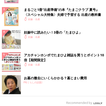
まるごと1冊“出産準備”の本『たまごクラブ 夏号』
〈スペシャル大特集〉夫婦で予習する 出産の教科書
妊娠・出産
妊娠中に読みたい！3冊の「たまひよ」
妊娠・出産
アカチャンホンポでたまひよ雑誌を買うとポイント10
倍【期間限定】
妊娠・出産
お墓の撤去にいくらかかる？墓じまい費用
PR(くらしの話題)
Recommended by