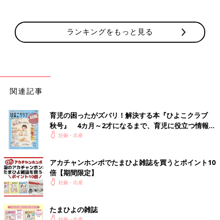
ランキングをもっと見る
関連記事
育児の困ったがズバリ！解決する本『ひよこクラブ
秋号』 4カ月～2才になるまで、育児に役立つ情報が
いっぱい！
妊娠・出産
アカチャンホンポでたまひよ雑誌を買うとポイント10
倍【期間限定】
妊娠・出産
たまひよの雑誌
妊娠・出産