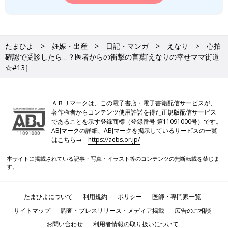
たまひよ
妊娠・出産
日記・マンガ
えなり
心拍
確認で受診したら…？医者からの衝撃の言葉[えなりの幸せママ街道
☆#13］
ＡＢＪマークは、この電子書店・電子書籍配信サービスが、
著作権者からコンテンツ使用許諾を得た正規版配信サービス
であることを示す登録商標（登録番号 第11091000号）です。
ABJマークの詳細、ABJマークを掲示しているサービスの一覧
はこちら→
https://aebs.or.jp/
本サイトに掲載されている記事・写真・イラスト等のコンテンツの無断転載を禁じま
す。
たまひよについて
利用規約
ポリシー
医師・専門家一覧
サイトマップ
調査・プレスリリース・メディア掲載
広告のご相談
お問い合わせ
利用者情報の取り扱いについて