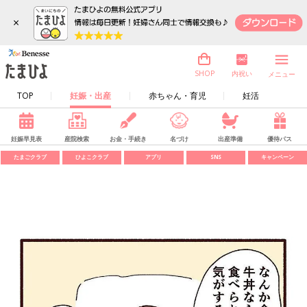
×
内祝い
SHOP
メニュー
TOP
妊娠・出産
赤ちゃん・育児
妊活
妊娠早見表
産院検索
お金・手続き
名づけ
出産準備
優待パス
たまごクラブ
ひよこクラブ
アプリ
SNS
キャンペーン