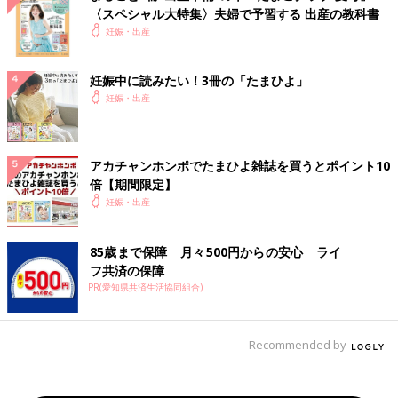
〈スペシャル大特集〉夫婦で予習する 出産の教科書
妊娠・出産
妊娠中に読みたい！3冊の「たまひよ」
妊娠・出産
アカチャンホンポでたまひよ雑誌を買うとポイント10
倍【期間限定】
妊娠・出産
85歳まで保障 月々500円からの安心 ライ
フ共済の保障
PR(愛知県共済生活協同組合)
Recommended by