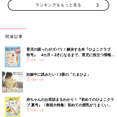
ランキングをもっと見る
関連記事
育児の困ったがズバリ！解決する本『ひよこクラブ
秋号』 4カ月～2才になるまで、育児に役立つ情報が
いっぱい！
妊娠・出産
妊娠中に読みたい！3冊の「たまひよ」
妊娠・出産
赤ちゃんのお世話まるわかり！『初めてのひよこクラ
ブ 夏号』〈巻頭大特集〉初めての授乳がうまくい
く！ おっぱい・ミルクの基本と夏のトラブル 解決テ
妊娠・出産
ク