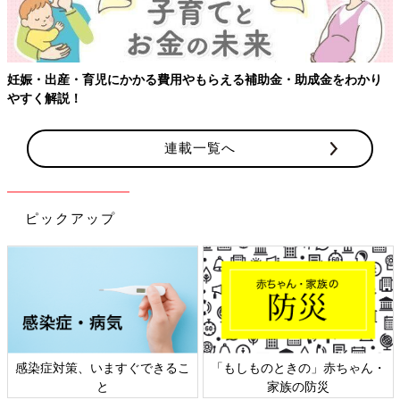
【ワクチン接種できるものも】妊婦の感染症対策、知っておいて！
連載一覧へ
ピックアップ
日本外来小児科学会リーフレッ
六星占術 細木かおりさんの人生
ト検討会
相談