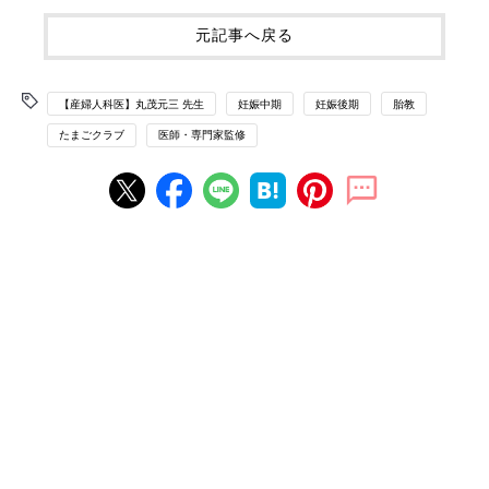
元記事へ戻る
【産婦人科医】丸茂元三 先生
妊娠中期
妊娠後期
胎教
たまごクラブ
医師・専門家監修