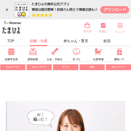
×
内祝い
SHOP
メニュー
TOP
妊娠・出産
赤ちゃん・育児
妊活
妊娠早見表
産院検索
お金・手続き
名づけ
出産準備
優待パス
たまごクラブ
ひよこクラブ
アプリ
SNS
キャンペーン