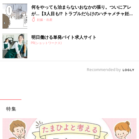
何をやっても治まらないおなかの張り。ついにアレ
が…【3人目も!? トラブルだらけのハチャメチャ妊娠
レポ2 #7】
妊娠・出産
明日働ける単発バイト求人サイト
PR(ショットワークス)
Recommended by
特集