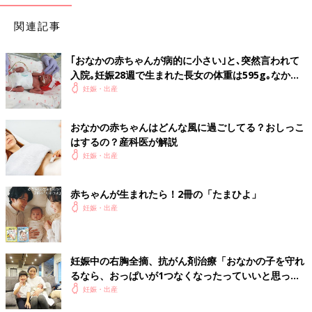
関連記事
｢おなかの赤ちゃんが病的に小さい｣と､突然言われて
入院｡妊娠28週で生まれた長女の体重は595g｡なかな
か会えない日々に涙した【低出生体重児】
妊娠・出産
おなかの赤ちゃんはどんな風に過ごしてる？おしっこ
はするの？産科医が解説
妊娠・出産
赤ちゃんが生まれたら！2冊の「たまひよ」
妊娠・出産
妊娠中の右胸全摘、抗がん剤治療「おなかの子を守れ
るなら、おっぱいが1つなくなったっていいと思っ
た」【妊娠期がん経験談インタビュー】
妊娠・出産