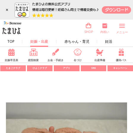
×
内祝い
SHOP
メニュー
TOP
妊娠・出産
赤ちゃん・育児
妊活
妊娠早見表
産院検索
お金・手続き
名づけ
出産準備
優待パス
たまごクラブ
ひよこクラブ
アプリ
SNS
キャンペーン