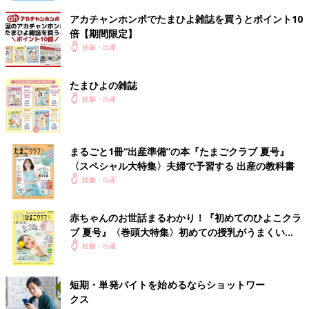
アカチャンホンポでたまひよ雑誌を買うとポイント10
倍【期間限定】
妊娠・出産
たまひよの雑誌
妊娠・出産
まるごと1冊“出産準備”の本『たまごクラブ 夏号』
〈スペシャル大特集〉夫婦で予習する 出産の教科書
妊娠・出産
赤ちゃんのお世話まるわかり！『初めてのひよこクラ
ブ 夏号』〈巻頭大特集〉初めての授乳がうまくい
く！ おっぱい・ミルクの基本と夏のトラブル 解決テ
妊娠・出産
ク
短期・単発バイトを始めるならショットワー
クス