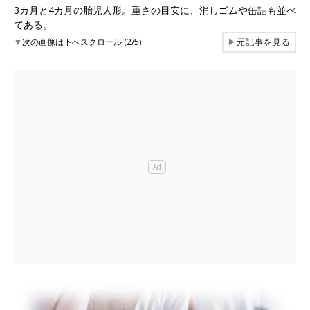
3カ月と4カ月の胎児人形。重さの目安に、消しゴムや缶詰も並べ
てある。
▼
次の画像は下へスクロール (2/5)
▶
元記事を見る