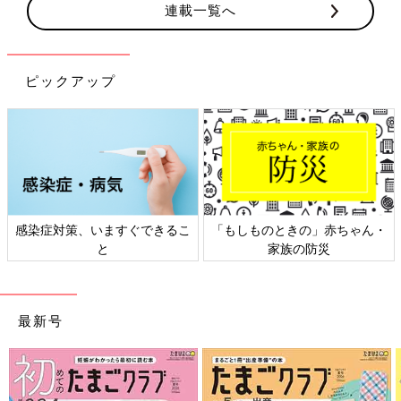
連載一覧へ
ピックアップ
、いますぐできるこ
「もしものときの」赤ちゃん・
日本外来小児
と
家族の防災
ト
最新号