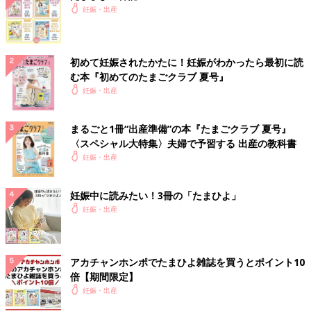
妊娠・出産
初めて妊娠されたかたに！妊娠がわかったら最初に読
む本『初めてのたまごクラブ 夏号』
妊娠・出産
まるごと1冊“出産準備”の本『たまごクラブ 夏号』
〈スペシャル大特集〉夫婦で予習する 出産の教科書
妊娠・出産
妊娠中に読みたい！3冊の「たまひよ」
妊娠・出産
アカチャンホンポでたまひよ雑誌を買うとポイント10
倍【期間限定】
妊娠・出産