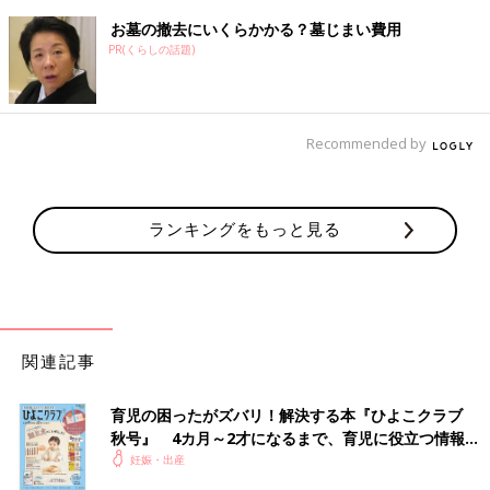
お墓の撤去にいくらかかる？墓じまい費用
PR(くらしの話題)
Recommended by
ランキングをもっと見る
関連記事
育児の困ったがズバリ！解決する本『ひよこクラブ
秋号』 4カ月～2才になるまで、育児に役立つ情報が
いっぱい！
妊娠・出産