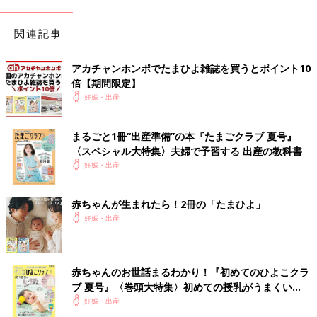
関連記事
アカチャンホンポでたまひよ雑誌を買うとポイント10
倍【期間限定】
妊娠・出産
まるごと1冊“出産準備”の本『たまごクラブ 夏号』
〈スペシャル大特集〉夫婦で予習する 出産の教科書
妊娠・出産
赤ちゃんが生まれたら！2冊の「たまひよ」
妊娠・出産
赤ちゃんのお世話まるわかり！『初めてのひよこクラ
ブ 夏号』〈巻頭大特集〉初めての授乳がうまくい
く！ おっぱい・ミルクの基本と夏のトラブル 解決テ
妊娠・出産
ク