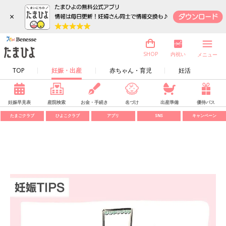
×
内祝い
SHOP
メニュー
TOP
妊娠・出産
赤ちゃん・育児
妊活
妊娠早見表
産院検索
お金・手続き
名づけ
出産準備
優待パス
たまごクラブ
ひよこクラブ
アプリ
SNS
キャンペーン