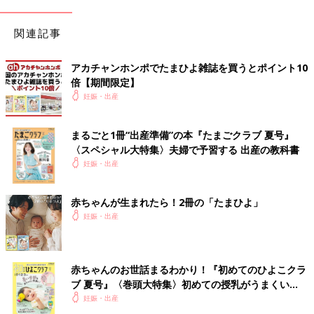
関連記事
アカチャンホンポでたまひよ雑誌を買うとポイント10
倍【期間限定】
妊娠・出産
まるごと1冊“出産準備”の本『たまごクラブ 夏号』
〈スペシャル大特集〉夫婦で予習する 出産の教科書
妊娠・出産
赤ちゃんが生まれたら！2冊の「たまひよ」
妊娠・出産
赤ちゃんのお世話まるわかり！『初めてのひよこクラ
ブ 夏号』〈巻頭大特集〉初めての授乳がうまくい
く！ おっぱい・ミルクの基本と夏のトラブル 解決テ
妊娠・出産
ク