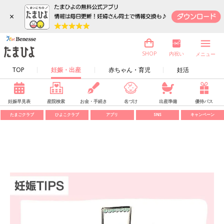
×
内祝い
SHOP
メニュー
TOP
妊娠・出産
赤ちゃん・育児
妊活
妊娠早見表
産院検索
お金・手続き
名づけ
出産準備
優待パス
たまごクラブ
ひよこクラブ
アプリ
SNS
キャンペーン