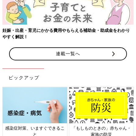
児にかかる費用やもらえる補助金・助成金をわかり
連載一覧へ
ピックアップ
、いますぐできるこ
「もしものときの」赤ちゃん・
日本外来小児
と
家族の防災
ト