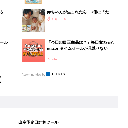
を買
赤ちゃんが生まれたら！2冊の「たま
ひよ」
妊娠・出産
セール
「今日の目玉商品は？」毎日変わるA
mazonタイムセールが見逃せない
PR（Amazon）
Recommended by
出産予定日計算ツール