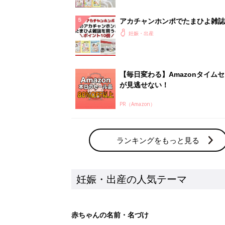
アカチャンホンポでたまひよ雑誌
うとポイント10倍【期間限定】
妊娠・出産
【毎日変わる】Amazonタイム
が見逃せない！
PR（Amazon）
ランキングをもっと見る
妊娠・出産の人気テーマ
赤ちゃんの名前・名づけ