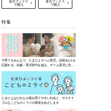
楽天ブックス
楽天ブックス
で購入
で購入
特集
子育てをみんなで。たまひよチーム育児。頑張る2人を
応援する、妊娠・育児世代を超え、チーム育児に共感
する社会を目指していきます。
たまひよはだれもが産み育てやすい社会と、サステナ
ブルなこどものミライの実現をめざします