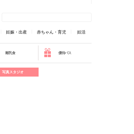
妊娠・出産
赤ちゃん・育児
妊活
離乳食
優待パス
写真スタジオ