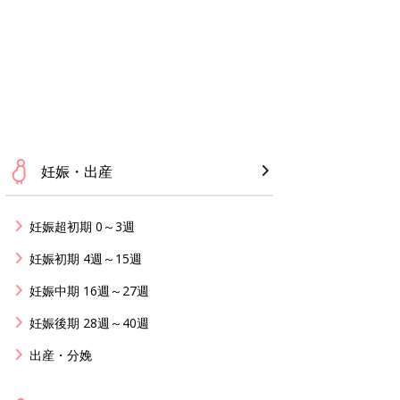
妊娠・出産
妊娠超初期 0～3週
妊娠初期 4週～15週
妊娠中期 16週～27週
妊娠後期 28週～40週
出産・分娩