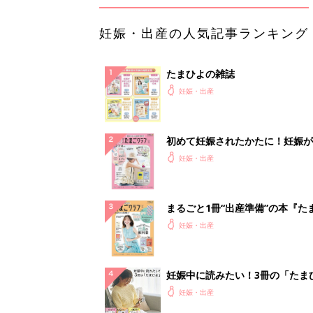
妊娠・出産の人気記事ランキング
たまひよの雑誌
妊娠・出産
初めて妊娠されたかたに！妊娠が
ったら最初に読む本『初めてのた
妊娠・出産
クラブ 夏号』
まるごと1冊“出産準備”の本『た
クラブ 夏号』〈スペシャル大特
妊娠・出産
夫婦で予習する 出産の教科書
妊娠中に読みたい！3冊の「たま
よ」
妊娠・出産