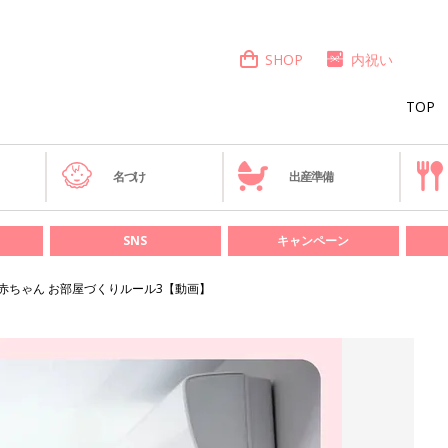
SHOP
内祝い
TOP
き
名づけ
出産準備
SNS
キャンペーン
赤ちゃん お部屋づくりルール3【動画】