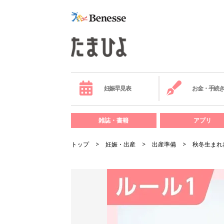
妊娠早見表
お金・手続
雑誌・書籍
アプリ
トップ
妊娠・出産
出産準備
秋冬生まれ