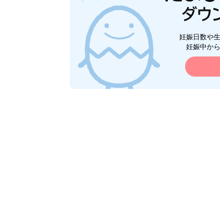
妊娠日数や
妊娠中か