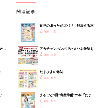
関連記事
育児の困ったがズバリ！解決する本
『ひよこクラブ 秋号』 4カ月～2才
妊娠・出産
になるまで、育児に役立つ情報がいっ
ぱい！
わか
アカチャンホンポでたまひよ雑誌を買
まご
うとポイント10倍【期間限定】
妊娠・出産
まご
たまひよの雑誌
集〉
妊娠・出産
ひ
まるごと1冊“出産準備”の本『たまご
クラブ 夏号』〈スペシャル大特集〉
妊娠・出産
夫婦で予習する 出産の教科書