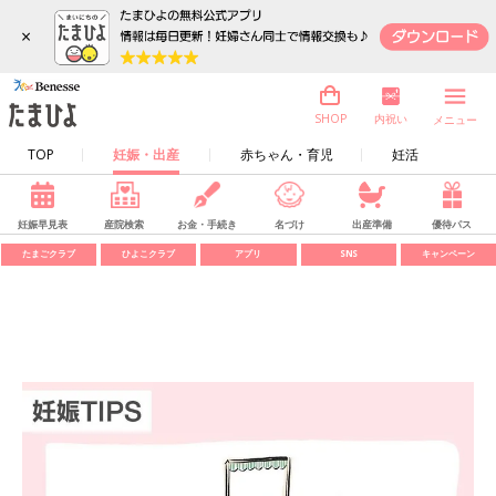
×
内祝い
SHOP
メニュー
TOP
妊娠・出産
赤ちゃん・育児
妊活
妊娠早見表
産院検索
お金・手続き
名づけ
出産準備
優待パス
たまごクラブ
ひよこクラブ
アプリ
SNS
キャンペーン