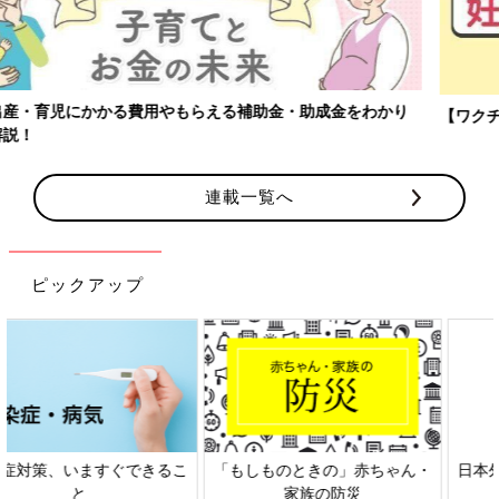
【ワクチン接種できるものも】妊婦の感染症対策、知っておいて！
連載一覧へ
ピックアップ
日本外来小児科学会リーフレッ
六星占術 細木かおりさんの人生
ト検討会
相談