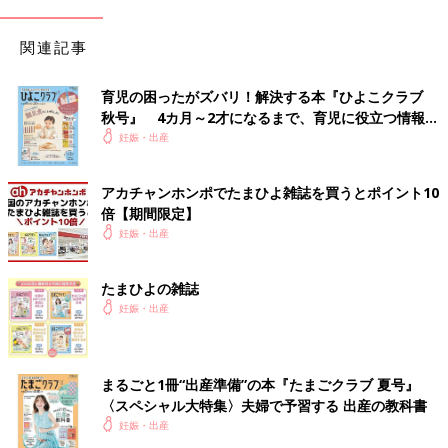
関連記事
育児の困ったがズバリ！解決する本『ひよこクラブ
秋号』 4カ月～2才になるまで、育児に役立つ情報が
いっぱい！
妊娠・出産
アカチャンホンポでたまひよ雑誌を買うとポイント10
倍【期間限定】
妊娠・出産
たまひよの雑誌
妊娠・出産
まるごと1冊“出産準備”の本『たまごクラブ 夏号』
〈スペシャル大特集〉夫婦で予習する 出産の教科書
妊娠・出産