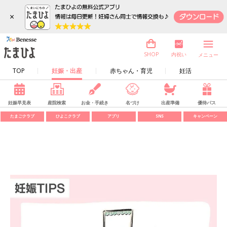
×
内祝い
SHOP
メニュー
TOP
妊娠・出産
赤ちゃん・育児
妊活
妊娠早見表
産院検索
お金・手続き
名づけ
出産準備
優待パス
たまごクラブ
ひよこクラブ
アプリ
SNS
キャンペーン