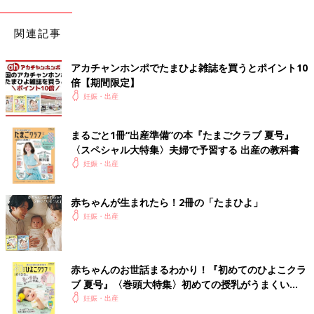
関連記事
アカチャンホンポでたまひよ雑誌を買うとポイント10
倍【期間限定】
妊娠・出産
まるごと1冊“出産準備”の本『たまごクラブ 夏号』
〈スペシャル大特集〉夫婦で予習する 出産の教科書
妊娠・出産
赤ちゃんが生まれたら！2冊の「たまひよ」
妊娠・出産
赤ちゃんのお世話まるわかり！『初めてのひよこクラ
ブ 夏号』〈巻頭大特集〉初めての授乳がうまくい
く！ おっぱい・ミルクの基本と夏のトラブル 解決テ
妊娠・出産
ク