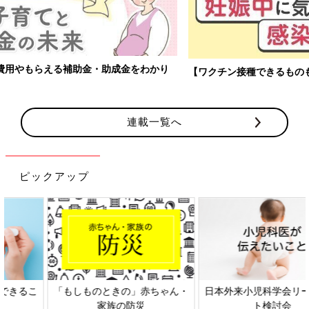
【ワクチン接種できるものも】妊婦の感染症対策、知っておいて！
連載一覧へ
ピックアップ
日本外来小児科学会リーフレッ
六星占術 細木かおりさんの人生
ト検討会
相談