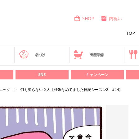
SHOP
内祝い
TOP
き
名づけ
出産準備
SNS
キャンペーン
エッグ
何も知らない２人【妊娠なめてました日記シーズン2 #24】