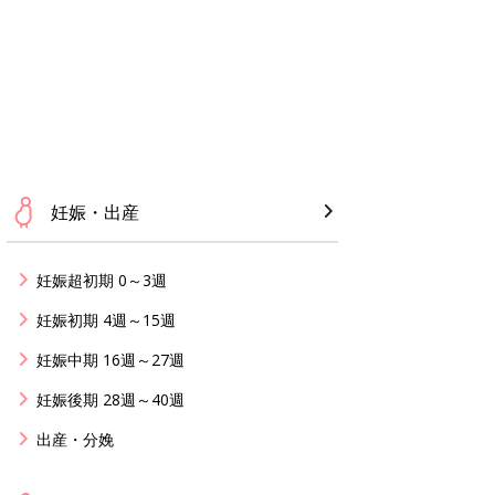
妊娠・出産
妊娠超初期 0～3週
妊娠初期 4週～15週
妊娠中期 16週～27週
妊娠後期 28週～40週
出産・分娩