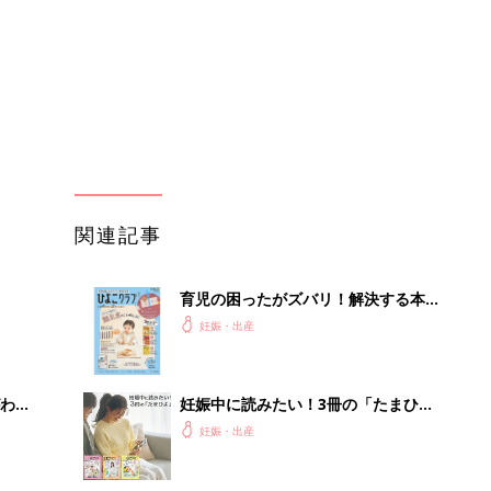
ぱい！
わか
妊娠中に読みたい！3冊の「たまひ
まご
よ」
妊娠・出産
まご
赤ちゃんのお世話まるわかり！『初め
集〉
てのひよこクラブ 夏号』〈巻頭大特
妊娠・出産
集〉初めての授乳がうまくいく！ お
っぱい・ミルクの基本と夏のトラブル
解決テク
ひ
赤ちゃんが生まれたら！2冊の「たま
ひよ」
妊娠・出産
を買
初めて妊娠されたかたに！妊娠がわか
ったら最初に読む本『初めてのたまご
妊娠・出産
クラブ 夏号』
セール
【毎日変わる】Amazonタイムセール