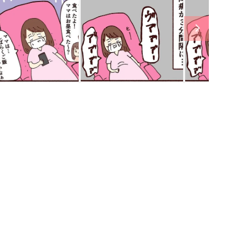
関連記事
育児の困ったがズバリ！解決する本
『ひよこクラブ 秋号』 4カ月～2才
妊娠・出産
になるまで、育児に役立つ情報がいっ