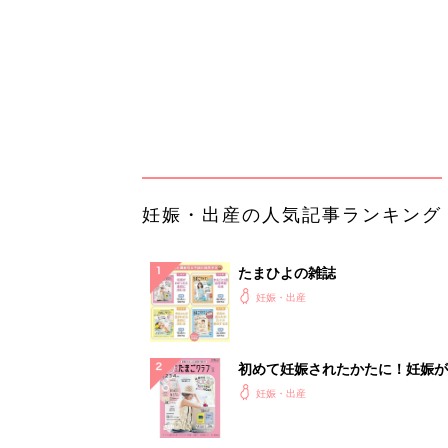
初めて妊娠されたかたに！妊娠が
ったら最初に読む本『初めてのた
妊娠・出産
クラブ 夏号』
まるごと1冊“出産準備”の本『た
クラブ 夏号』〈スペシャル大特
妊娠・出産
夫婦で予習する 出産の教科書
妊娠中に読みたい！3冊の「たま
よ」
妊娠・出産
アカチャンホンポでたまひよ雑誌
うとポイント10倍【期間限定】
妊娠・出産
【毎日変わる】Amazonタイム