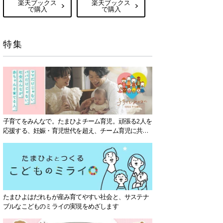
楽天ブックス
楽天ブックス
で購入
で購入
特集
子育てをみんなで。たまひよチーム育児。頑張る2人を
応援する、妊娠・育児世代を超え、チーム育児に共感
する社会を目指していきます。
たまひよはだれもが産み育てやすい社会と、サステナ
ブルなこどものミライの実現をめざします