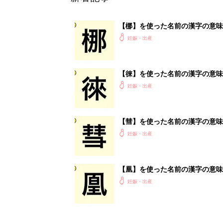
【凰】を使った名前の漢字の意味
妊娠・出産
<
1
妊娠日数や
妊娠中か