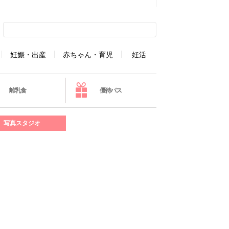
妊娠・出産
赤ちゃん・育児
妊活
離乳食
優待パス
写真スタジオ