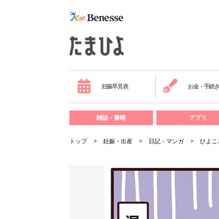
妊娠早見表
お金・手続
雑誌・書籍
アプリ
トップ
妊娠・出産
日記・マンガ
ひよこ