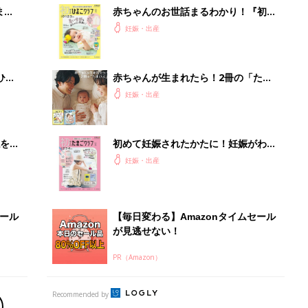
が見逃せない！
PR（Amazon）
Recommended by
出産予定日計算ツール
った
排卵日や最終生理日から出産予定日を計算した
り、妊活のタイミングの目安も
お金・手続き
出産
出産費用やもらえるお金・必要な手続きを知ろ
う