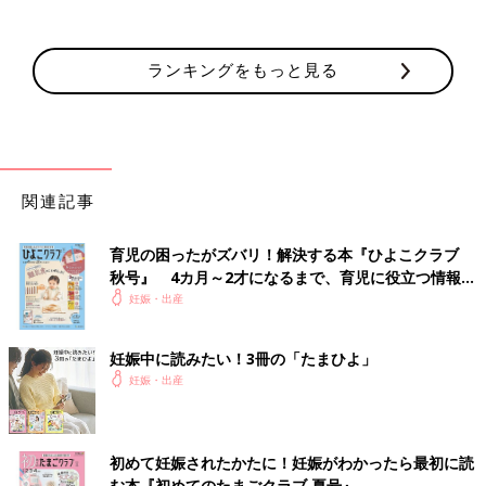
ランキングをもっと見る
関連記事
育児の困ったがズバリ！解決する本『ひよこクラブ
秋号』 4カ月～2才になるまで、育児に役立つ情報が
いっぱい！
妊娠・出産
妊娠中に読みたい！3冊の「たまひよ」
妊娠・出産
初めて妊娠されたかたに！妊娠がわかったら最初に読
む本『初めてのたまごクラブ 夏号』