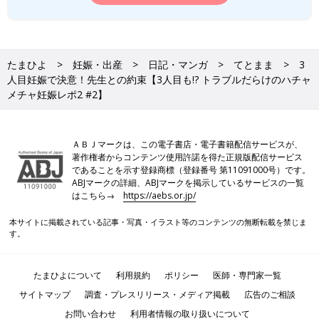
たまひよ
妊娠・出産
日記・マンガ
てとまま
3
人目妊娠で決意！先生との約束【3人目も!? トラブルだらけのハチャ
メチャ妊娠レポ2 #2】
ＡＢＪマークは、この電子書店・電子書籍配信サービスが、
著作権者からコンテンツ使用許諾を得た正規版配信サービス
であることを示す登録商標（登録番号 第11091000号）です。
ABJマークの詳細、ABJマークを掲示しているサービスの一覧
はこちら→
https://aebs.or.jp/
本サイトに掲載されている記事・写真・イラスト等のコンテンツの無断転載を禁じま
す。
たまひよについて
利用規約
ポリシー
医師・専門家一覧
サイトマップ
調査・プレスリリース・メディア掲載
広告のご相談
お問い合わせ
利用者情報の取り扱いについて