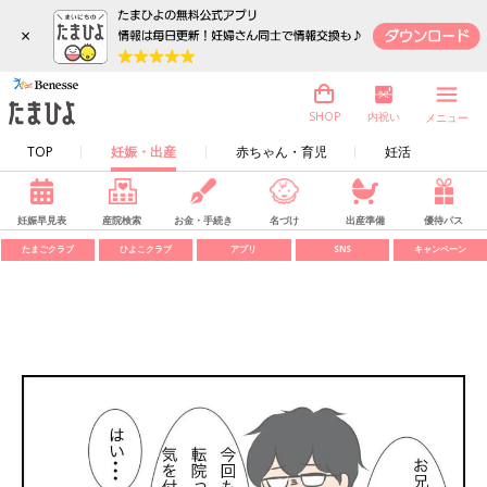
×
内祝い
SHOP
メニュー
TOP
妊娠・出産
赤ちゃん・育児
妊活
妊娠早見表
産院検索
お金・手続き
名づけ
出産準備
優待パス
たまごクラブ
ひよこクラブ
アプリ
SNS
キャンペーン