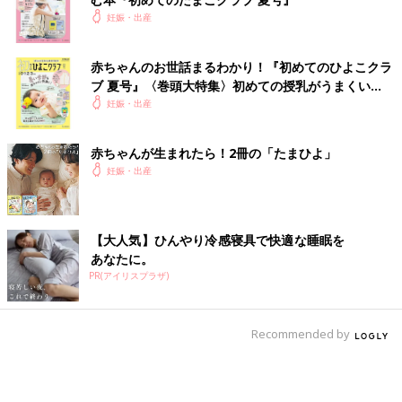
妊娠・出産
赤ちゃんのお世話まるわかり！『初めてのひよこクラ
ブ 夏号』〈巻頭大特集〉初めての授乳がうまくい
く！ おっぱい・ミルクの基本と夏のトラブル 解決テ
妊娠・出産
ク
赤ちゃんが生まれたら！2冊の「たまひよ」
妊娠・出産
【大人気】ひんやり冷感寝具で快適な睡眠を
あなたに。
PR(アイリスプラザ)
Recommended by