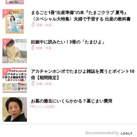
まるごと1冊“出産準備”の本『たまごクラブ 夏号』
〈スペシャル大特集〉夫婦で予習する 出産の教科書
妊娠・出産
妊娠中に読みたい！3冊の「たまひよ」
妊娠・出産
アカチャンホンポでたまひよ雑誌を買うとポイント10
倍【期間限定】
妊娠・出産
お墓の撤去にいくらかかる？墓じまい費用
PR(くらしの話題)
Recommended by