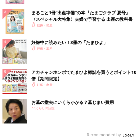
まるごと1冊“出産準備”の本『たまごクラブ 夏号』
〈スペシャル大特集〉夫婦で予習する 出産の教科書
妊娠・出産
妊娠中に読みたい！3冊の「たまひよ」
妊娠・出産
アカチャンホンポでたまひよ雑誌を買うとポイント10
倍【期間限定】
妊娠・出産
お墓の撤去にいくらかかる？墓じまい費用
PR(くらしの話題)
Recommended by