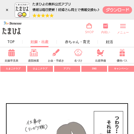
×
内祝い
SHOP
メニュー
TOP
妊娠・出産
赤ちゃん・育児
妊活
妊娠早見表
産院検索
お金・手続き
名づけ
出産準備
優待パス
たまごクラブ
ひよこクラブ
アプリ
SNS
キャンペーン