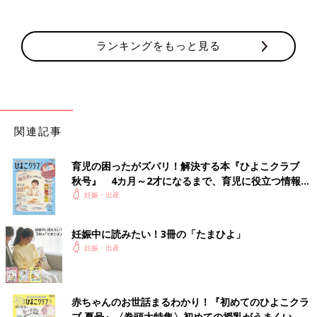
ランキングをもっと見る
関連記事
育児の困ったがズバリ！解決する本『ひよこクラブ
秋号』 4カ月～2才になるまで、育児に役立つ情報が
いっぱい！
妊娠・出産
妊娠中に読みたい！3冊の「たまひよ」
妊娠・出産
赤ちゃんのお世話まるわかり！『初めてのひよこクラ
ブ 夏号』〈巻頭大特集〉初めての授乳がうまくい