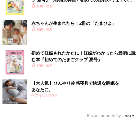
く！ おっぱい・ミルクの基本と夏のトラブル 解決テ
妊娠・出産
ク
赤ちゃんが生まれたら！2冊の「たまひよ」
妊娠・出産
初めて妊娠されたかたに！妊娠がわかったら最初に読
む本『初めてのたまごクラブ 夏号』
妊娠・出産
【大人気】ひんやり冷感寝具で快適な睡眠を
あなたに。
PR(アイリスプラザ)
Recommended by