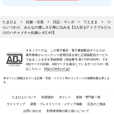
たまひよ
妊娠・出産
日記・マンガ
てとまま
つ
らいつわり、みんなの優しさが身に沁みる【3人目も!? トラブルだら
けのハチャメチャ妊娠レポ2 #3】
ＡＢＪマークは、この電子書店・電子書籍配信サービスが、
著作権者からコンテンツ使用許諾を得た正規版配信サービス
であることを示す登録商標（登録番号 第11091000号）です。
ABJマークの詳細、ABJマークを掲示しているサービスの一覧
はこちら→
https://aebs.or.jp/
本サイトに掲載されている記事・写真・イラスト等のコンテンツの無断転載を禁じま
す。
たまひよについて
利用規約
ポリシー
医師・専門家一覧
サイトマップ
調査・プレスリリース・メディア掲載
広告のご相談
お問い合わせ
利用者情報の取り扱いについて