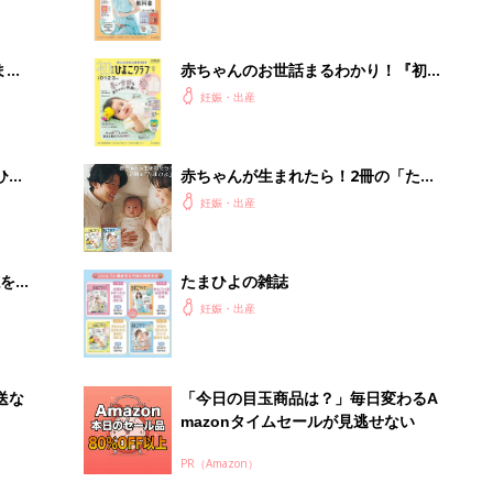
夫婦で予習する 出産の教科書
まご
赤ちゃんのお世話まるわかり！『初め
集〉
てのひよこクラブ 夏号』〈巻頭大特
妊娠・出産
集〉初めての授乳がうまくいく！ お
っぱい・ミルクの基本と夏のトラブル
解決テク
ひ
赤ちゃんが生まれたら！2冊の「たま
ひよ」
妊娠・出産
を買
たまひよの雑誌
妊娠・出産
送な
「今日の目玉商品は？」毎日変わるA
mazonタイムセールが見逃せない
PR（Amazon）