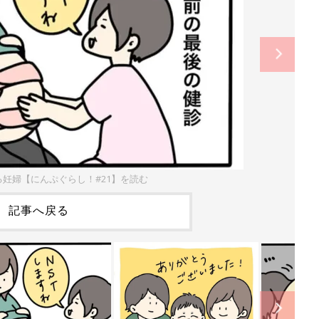
妊婦【にんぷぐらし！#21】を読む
記事へ戻る