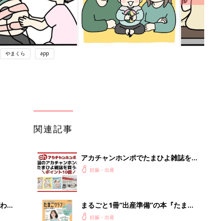
やまくら
app
関連記事
アカチャンホンポでたまひよ雑誌を買
うとポイント10倍【期間限定】
妊娠・出産
わか
まるごと1冊“出産準備”の本『たまご
まご
クラブ 夏号』〈スペシャル大特集〉
妊娠・出産