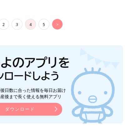
2
3
4
5
>
生後日数に合った情報を毎日お届け
ら産後まで長く使える無料アプリ
ダウンロード