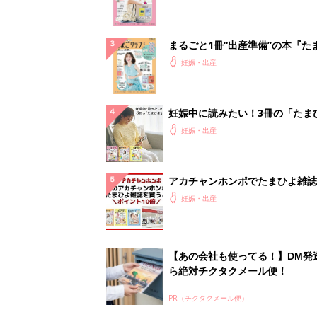
クラブ 夏号』
まるごと1冊“出産準備”の本『た
クラブ 夏号』〈スペシャル大特
妊娠・出産
夫婦で予習する 出産の教科書
妊娠中に読みたい！3冊の「たま
よ」
妊娠・出産
アカチャンホンポでたまひよ雑誌
うとポイント10倍【期間限定】
妊娠・出産
【あの会社も使ってる！】DM発
ら絶対チクタクメール便！
PR（チクタクメール便）