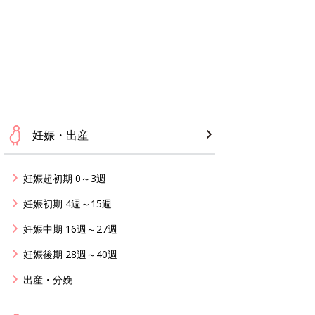
妊娠・出産
妊娠超初期 0～3週
妊娠初期 4週～15週
妊娠中期 16週～27週
妊娠後期 28週～40週
出産・分娩