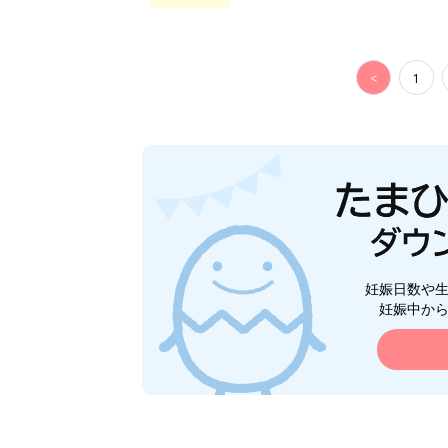
<
1
妊娠日数や
妊娠中か