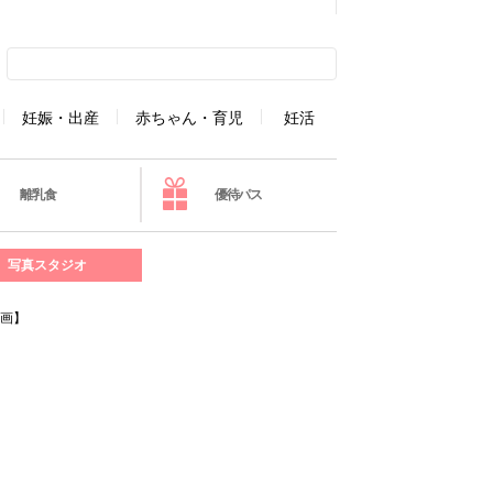
妊娠・出産
赤ちゃん・育児
妊活
離乳食
優待パス
写真スタジオ
企画】