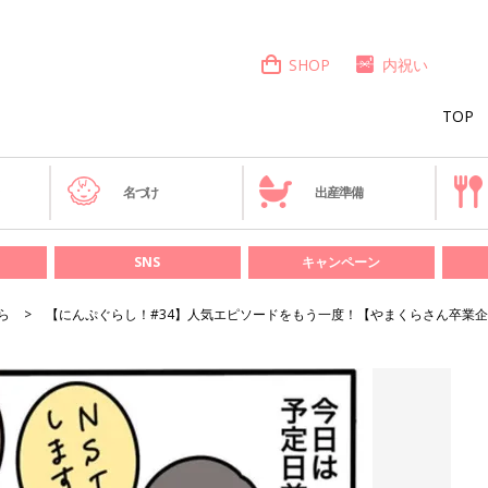
SHOP
内祝い
TOP
き
名づけ
出産準備
SNS
キャンペーン
ら
【にんぷぐらし！#34】人気エピソードをもう一度！【やまくらさん卒業