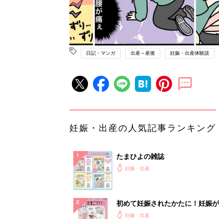
日記・マンガ
出産～産後
妊娠・出産体験談
妊娠・出産の人気記事ランキング
たまひよの雑誌
妊娠・出産
初めて妊娠されたかたに！妊娠が
ったら最初に読む本『初めてのた
妊娠・出産