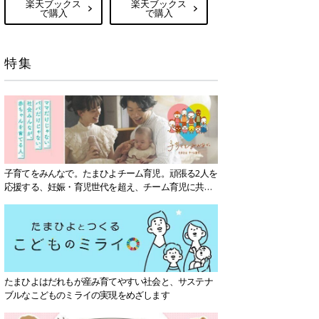
楽天ブックス
楽天ブックス
で購入
で購入
特集
子育てをみんなで。たまひよチーム育児。頑張る2人を
応援する、妊娠・育児世代を超え、チーム育児に共感
する社会を目指していきます。
たまひよはだれもが産み育てやすい社会と、サステナ
ブルなこどものミライの実現をめざします