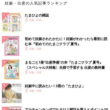
妊娠・出産の人気記事ランキング
たまひよの雑誌
妊娠・出産
初めて妊娠されたかたに！妊娠がわかったら最初に読
む本『初めてのたまごクラブ 夏号』
妊娠・出産
まるごと1冊“出産準備”の本『たまごクラブ 夏号』
〈スペシャル大特集〉夫婦で予習する 出産の教科書
妊娠・出産
妊娠中に読みたい！3冊の「たまひよ」
妊娠・出産
アカチャンホンポでたまひよ雑誌を買うとポイント10