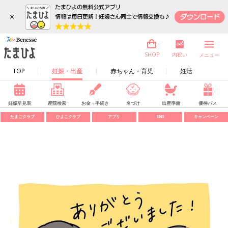
×
内祝い
SHOP
メニュー
TOP
妊娠・出産
赤ちゃん・育児
妊活
妊娠早見表
産院検索
お金・手続き
名づけ
出産準備
優待パス
たまごクラブ
ひよこクラブ
アプリ
SNS
キャンペーン