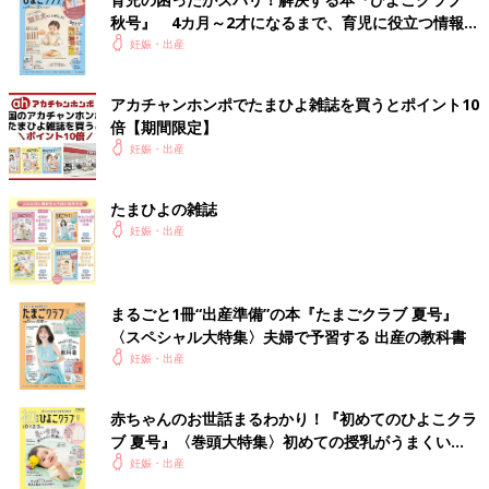
秋号』 4カ月～2才になるまで、育児に役立つ情報が
いっぱい！
妊娠・出産
アカチャンホンポでたまひよ雑誌を買うとポイント10
倍【期間限定】
妊娠・出産
たまひよの雑誌
妊娠・出産
まるごと1冊“出産準備”の本『たまごクラブ 夏号』
〈スペシャル大特集〉夫婦で予習する 出産の教科書
妊娠・出産
赤ちゃんのお世話まるわかり！『初めてのひよこクラ
ブ 夏号』〈巻頭大特集〉初めての授乳がうまくい
く！ おっぱい・ミルクの基本と夏のトラブル 解決テ
妊娠・出産
ク