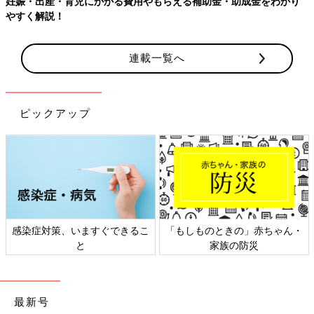
らえる補助金・助成金をわかり
【ワクチン接種できるものも】妊婦
連載一覧へ
ピックアップ
るこ
「もしものときの」赤ちゃん・
日本外来小児科学会リーフレ
家族の防災
ト検討会
最新号