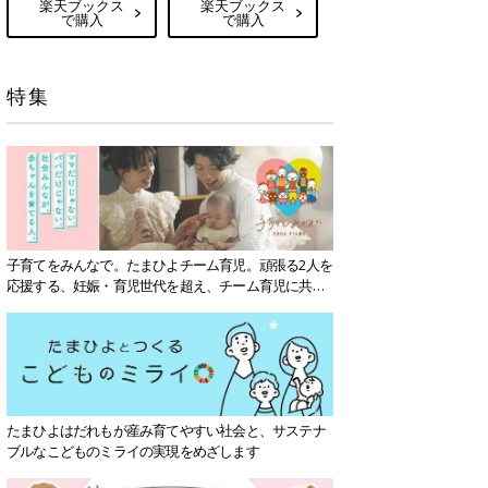
楽天ブックス
楽天ブックス
で購入
で購入
特集
子育てをみんなで。たまひよチーム育児。頑張る2人を
応援する、妊娠・育児世代を超え、チーム育児に共感
する社会を目指していきます。
たまひよはだれもが産み育てやすい社会と、サステナ
ブルなこどものミライの実現をめざします