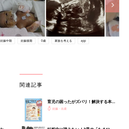
妊娠中期
妊娠後期
0歳
家族を考える
app
関連記事
育児の困ったがズバリ！解決する本
『ひよこクラブ 秋号』 4カ月～2才
妊娠・出産
になるまで、育児に役立つ情報がいっ
ぱい！