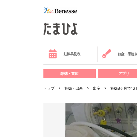
妊娠早見表
お金・手続
雑誌・書籍
アプリ
トップ
妊娠・出産
出産
妊娠8ヶ月で1