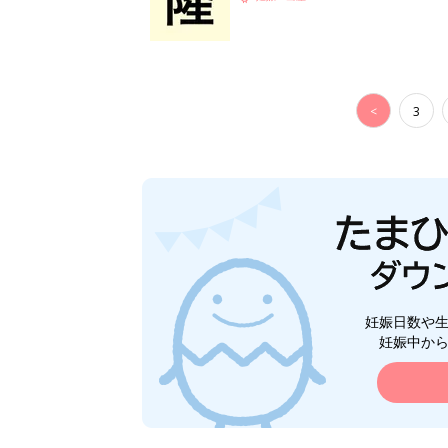
<
3
妊娠日数や
妊娠中か