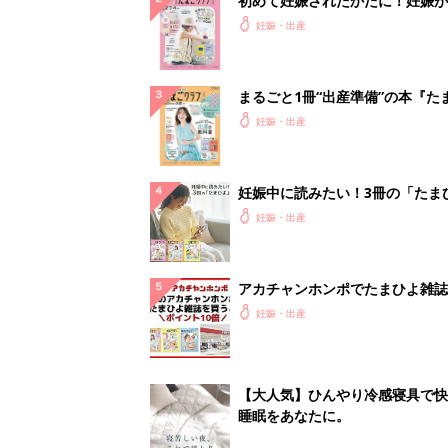
初めて妊娠されたかたに！妊娠が
ったら最初に読む本『初めてのた
妊娠・出産
クラブ 夏号』
まるごと1冊“出産準備”の本『た
クラブ 夏号』〈スペシャル大特
妊娠・出産
夫婦で予習する 出産の教科書
妊娠中に読みたい！3冊の「たま
よ」
妊娠・出産
アカチャンホンポでたまひよ雑誌
うとポイント10倍【期間限定】
妊娠・出産
【大人気】ひんやり冷感寝具で快
睡眠をあなたに。