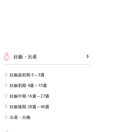
妊娠・出産
妊娠超初期 0～3週
妊娠初期 4週～15週
妊娠中期 16週～27週
妊娠後期 28週～40週
出産・分娩