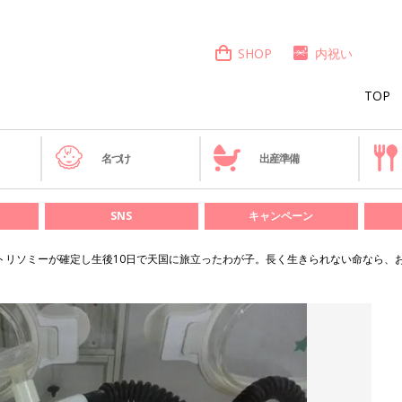
SHOP
内祝い
TOP
き
名づけ
出産準備
SNS
キャンペーン
3トリソミーが確定し生後10日で天国に旅立ったわが子。長く生きられない命なら、