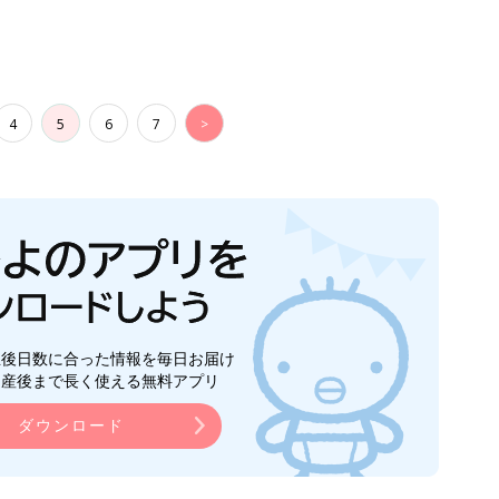
4
5
6
7
>
生後日数に合った情報を毎日お届け
ら産後まで長く使える無料アプリ
ダウンロード