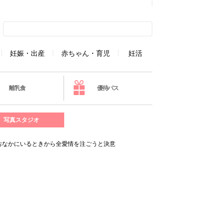
妊娠・出産
赤ちゃん・育児
妊活
離乳食
優待パス
写真スタジオ
おなかにいるときから全愛情を注ごうと決意