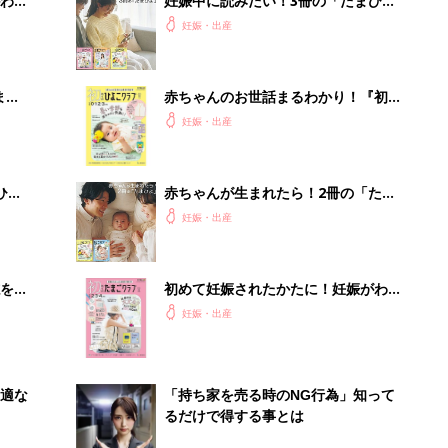
わか
妊娠中に読みたい！3冊の「たまひ
まご
よ」
妊娠・出産
まご
赤ちゃんのお世話まるわかり！『初め
集〉
てのひよこクラブ 夏号』〈巻頭大特
妊娠・出産
集〉初めての授乳がうまくいく！ お
っぱい・ミルクの基本と夏のトラブル
解決テク
ひ
赤ちゃんが生まれたら！2冊の「たま
ひよ」
妊娠・出産
を買
初めて妊娠されたかたに！妊娠がわか
ったら最初に読む本『初めてのたまご
妊娠・出産
クラブ 夏号』
適な
「持ち家を売る時のNG行為」知って
るだけで得する事とは